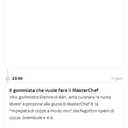
23:30
17 gen
Il gommista che vuole fare il MasterChef
Vito, gommista 51enne di Bari, ama cucinare "a ruota
libera" e propone alla giuria di MasterChef 8 la
"'mpepata di cozze a modo mio", dei fagottini ripieni di
cozze. Grembiule e 4 sì.