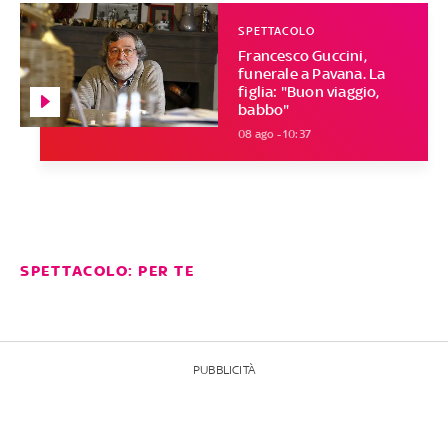
SPETTACOLO
Francesco Guccini,
funerale a Pavana. La
figlia: "Buon viaggio,
babbo"
08 ago - 10:37
SPETTACOLO: PER TE
PUBBLICITÀ