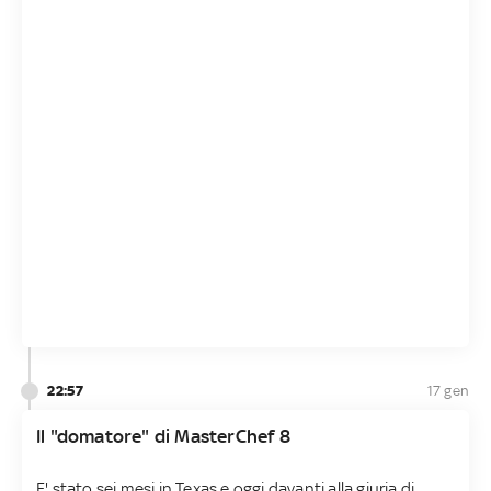
22:57
17 gen
Il "domatore" di MasterChef 8
E' stato sei mesi in Texas e oggi davanti alla giuria di