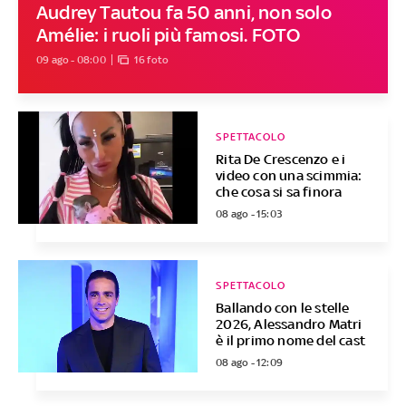
Audrey Tautou fa 50 anni, non solo
Amélie: i ruoli più famosi. FOTO
09 ago - 08:00
16 foto
SPETTACOLO
Rita De Crescenzo e i
video con una scimmia:
che cosa si sa finora
08 ago - 15:03
SPETTACOLO
Ballando con le stelle
2026, Alessandro Matri
è il primo nome del cast
08 ago - 12:09