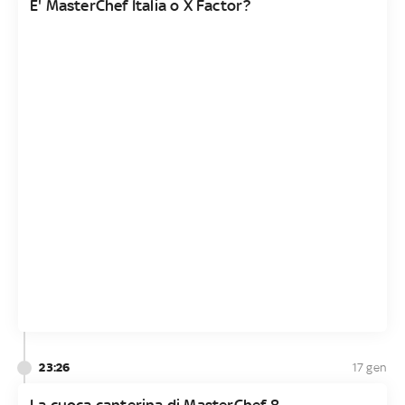
E' MasterChef Italia o X Factor?
23:26
17 gen