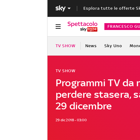
Esplora tutte le offerte S
FRANCESCO GU
TV SHOW
News
Sky Uno
Mon
TV SHOW
Programmi TV da 
perdere stasera, 
29 dicembre
29 dic 2018 - 03:00