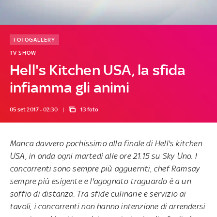
FOTOGALLERY
TV SHOW
Hell's Kitchen USA, la sfida
infiamma gli animi
05 set 2017 - 02:30
13 foto
Manca davvero pochissimo alla finale di
Hell's kitchen
USA
, in onda
ogni martedì
alle
ore 21.15
su
Sky Uno
. I
concorrenti sono sempre più agguerriti,
chef Ramsay
sempre più esigente e l'agognato traguardo è a un
soffio di distanza. Tra sfide culinarie e servizio ai
tavoli, i concorrenti non hanno intenzione di arrendersi