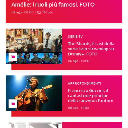
Amélie: i ruoli più famosi. FOTO
09 ago - 08:00
16 foto
SERIE TV
The Shards, il cast della
serie tv in streaming su
Disney+. FOTO
06 ago - 15:00
APPROFONDIMENTI
Francesco Guccini, il
cantastorie principe
della canzone d'autore
06 ago - 11:00