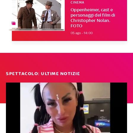
CINEMA
Oppenheimer, cast e
personaggi del film di
Christopher Nolan.
FOTO
05 ago - 14:00
SPETTACOLO: ULTIME NOTIZIE