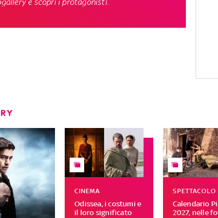
gallery e scopri i protagonisti.
ERY
CINEMA
SPETTACOLO
Odissea, i costumi e
Calendario Pir
il loro significato
2027, nelle fo