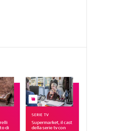
SERIE TV
elli
Supermarket, il cast
to di
della serie tv con