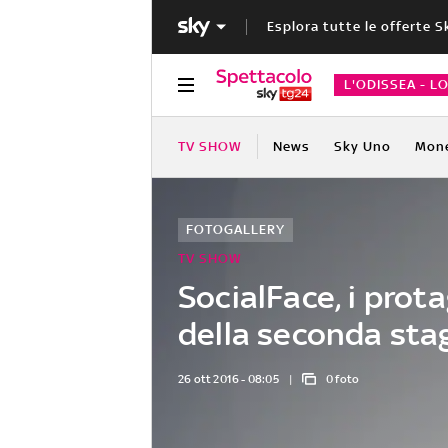
Esplora tutte le offerte S
L'ODISSEA - L
TV SHOW
News
Sky Uno
Mon
FOTOGALLERY
TV SHOW
SocialFace, i prot
della seconda sta
26 ott 2016 - 08:05
0 foto