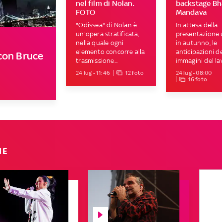
nel film di Nolan.
backstage Bh
FOTO
Mandava
"Odissea" di Nolan è
In attesa della
un'opera stratificata,
presentazione u
nella quale ogni
in autunno, le
elemento concorre alla
anticipazioni de
m con Bruce
trasmissione...
immagini del lav
24 lug - 11:46
12 foto
24 lug - 08:00
16 foto
IE