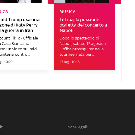
SICA
MUSICA
ald Trump usa una
Litfiba, la possibile
zone di Katy Perry
scaletta del concerto a
la guerra in Iran
Napoli
count TikTok ufficiale
Dopo lo spettacolo di
a Casa Bianca ha
Napoli, sabato 1° agosto i
uso un video sui raid
Litfiba proseguiranno la
unitensi contro...
tournée, nata per...
g - 10:29
27 lug - 10:15
izi:
Note legali: