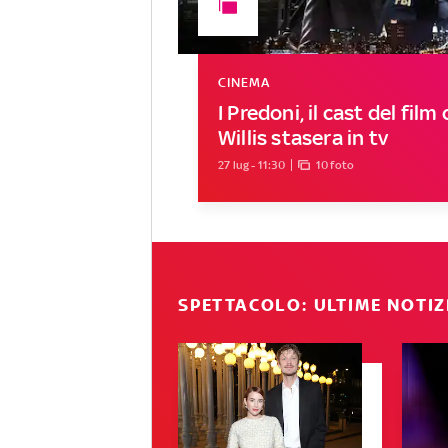
CINEMA
I Predoni, il cast del fil
Willis stasera in tv
27 lug - 11:30
10 foto
SPETTACOLO: ULTIME NOTIZ