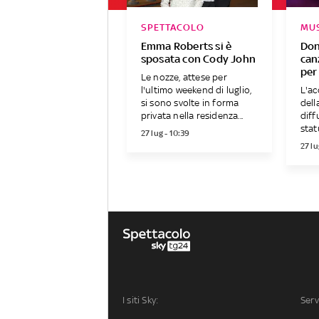
SPETTACOLO
MU
Emma Roberts si è
Don
sposata con Cody John
can
per 
Le nozze, attese per
l'ultimo weekend di luglio,
L'ac
si sono svolte in forma
dell
privata nella residenza...
diff
stat
27 lug - 10:39
27 lu
I siti Sky:
Serv