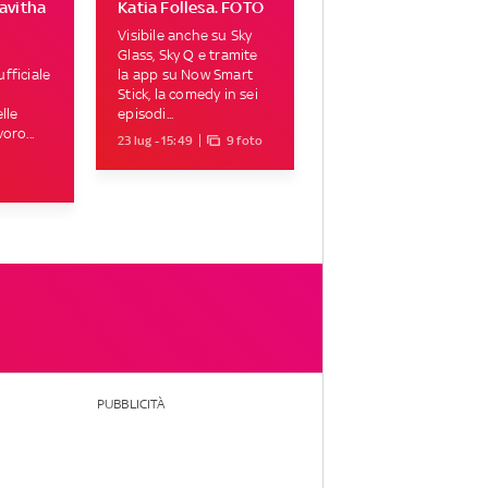
avitha
Katia Follesa. FOTO
Visibile anche su Sky
Glass, Sky Q e tramite
fficiale
la app su Now Smart
Stick, la comedy in sei
lle
episodi...
oro...
23 lug - 15:49
9 foto
PUBBLICITÀ