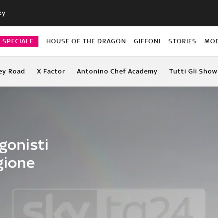
ky
O SPECIALE
HOUSE OF THE DRAGON
GIFFONI
STORIES
MO
ey Road
X Factor
Antonino Chef Academy
Tutti Gli Show
agonisti
gione