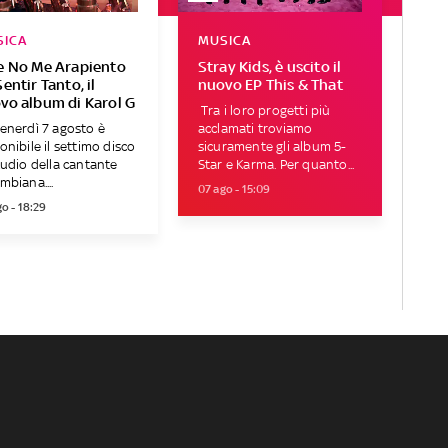
SICA
MUSICA
e No Me Arapiento
Stray Kids, è uscito il
entir Tanto, il
nuovo EP This & That
vo album di Karol G
Tra i loro progetti più
enerdì 7 agosto è
acclamati troviamo
onibile il settimo disco
sicuramente gli album 5-
tudio della cantante
Star e Karma. Per quanto...
mbiana....
07 ago - 15:09
o - 18:29