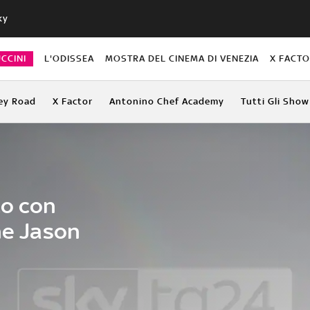
ky
CCINI
L'ODISSEA
MOSTRA DEL CINEMA DI VENEZIA
X FACT
ey Road
X Factor
Antonino Chef Academy
Tutti Gli Show
to con
ne Jason