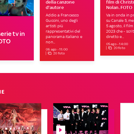
della canzone
film di Chris
d'autore
Nolan. FOTO
Addio a Francesco
Va in onda in p
Guccini, uno degli
su Canale 5, me
artisti più
5 agosto, il film
rappresentativi del
2023 che - scrit
erie tv in
panorama italiano e
diretto e...
FOTO
non...
05 ago - 14:00
20 foto
06 ago - 11:00
20 foto
IE