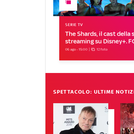
SERIE TV
The Shards, il cast della s
streaming su Disney+. 
06 ago - 15:00
12 foto
SPETTACOLO: ULTIME NOTIZ