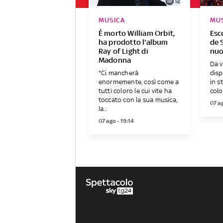
MUSICA
MU
È morto William Orbit,
Esc
ha prodotto l'album
de S
Ray of Light di
nuo
Madonna
Da v
"Ci mancherà
disp
enormemente, così come a
in s
tutti coloro le cui vite ha
colo
toccato con la sua musica,
07 ag
la...
07 ago - 19:14