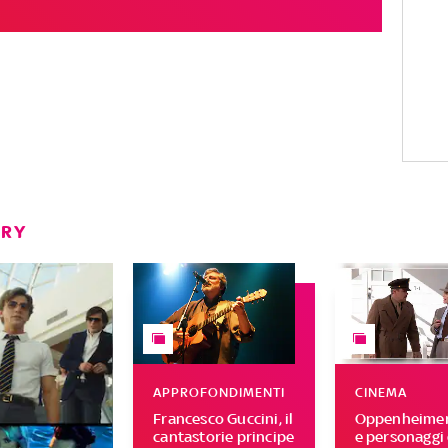
ERY
APPROFONDIMENTI
CINEMA
Francesco Guccini, il
Oppenheimer,
cantastorie principe
e personaggi 