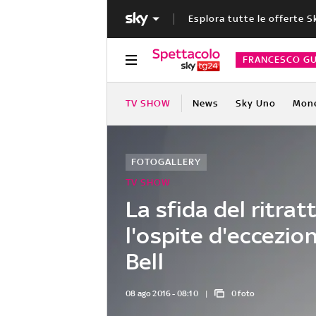
Esplora tutte le offerte S
FRANCESCO GU
TV SHOW
News
Sky Uno
Mon
FOTOGALLERY
TV SHOW
La sfida del ritrat
l'ospite d'eccezio
Bell
08 ago 2016 - 08:10
0 foto