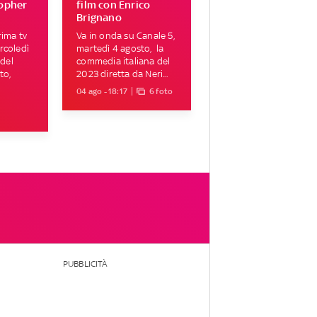
topher
film con Enrico
Brignano
rima tv
Va in onda su Canale 5,
rcoledì
martedì 4 agosto, la
 del
commedia italiana del
to,
2023 diretta da Neri...
04 ago - 18:17
6 foto
PUBBLICITÀ