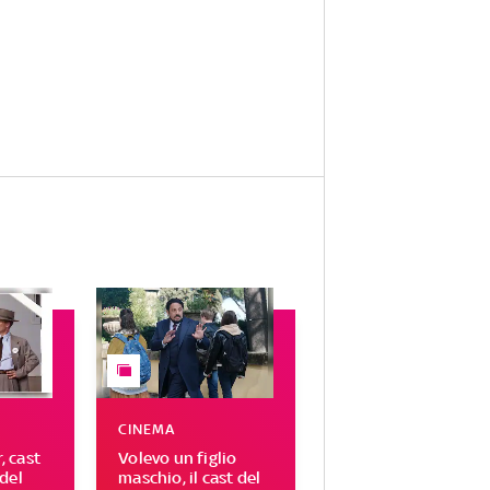
CINEMA
 cast
Volevo un figlio
del
maschio, il cast del