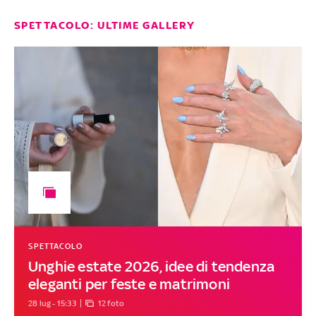
SPETTACOLO: ULTIME GALLERY
SPETTACOLO
Unghie estate 2026, idee di tendenza
eleganti per feste e matrimoni
28 lug - 15:33
12 foto