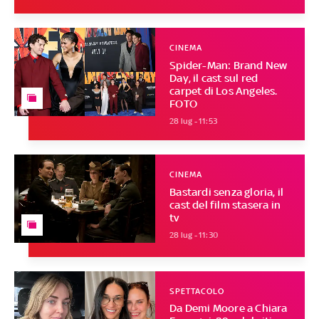
CINEMA
Spider-Man: Brand New
Day, il cast sul red
carpet di Los Angeles.
FOTO
28 lug - 11:53
CINEMA
Bastardi senza gloria, il
cast del film stasera in
tv
28 lug - 11:30
SPETTACOLO
Da Demi Moore a Chiara