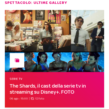
SPETTACOLO: ULTIME GALLERY
SERIE TV
The Shards, il cast della serie tv in
streaming su Disney+. FOTO
06 ago - 15:00
12 foto