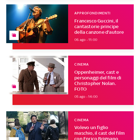
APPROFONDIMENTI
Francesco Guccini, il
cantastorie principe
della canzone d'autore
06 ago - 11:00
CINEMA
Oppenheimer, cast e
personaggi del film di
Christopher Nolan.
FOTO
05 ago - 14:00
CINEMA
Volevo un figlio
maschio, il cast del film
con Enrico Brignano