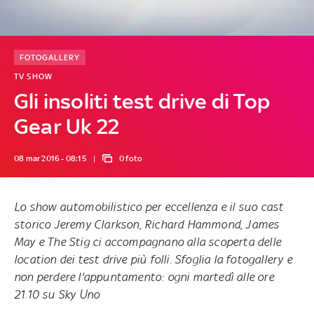
FOTOGALLERY
TV SHOW
Gli insoliti test drive di Top
Gear Uk 22
08 mar 2016 - 08:15
0 foto
Lo show automobilistico per eccellenza e il suo cast
storico Jeremy Clarkson, Richard Hammond, James
May e The Stig ci accompagnano alla scoperta delle
location dei test drive più folli. Sfoglia la fotogallery e
non perdere l'appuntamento:
ogni martedì alle ore
21.10 su Sky Uno