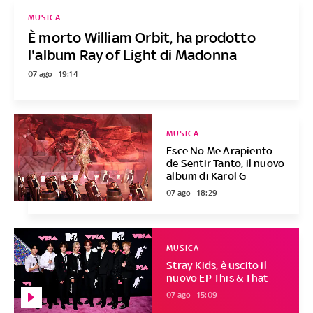
MUSICA
È morto William Orbit, ha prodotto
l'album Ray of Light di Madonna
07 ago - 19:14
MUSICA
Esce No Me Arapiento
de Sentir Tanto, il nuovo
album di Karol G
07 ago - 18:29
MUSICA
Stray Kids, è uscito il
nuovo EP This & That
07 ago - 15:09