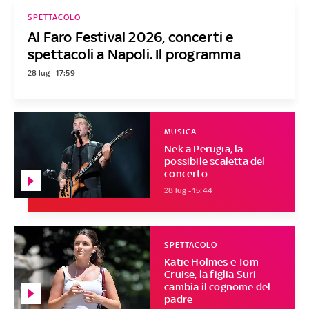
SPETTACOLO
Al Faro Festival 2026, concerti e
spettacoli a Napoli. Il programma
28 lug - 17:59
MUSICA
Nek a Perugia, la
possibile scaletta del
concerto
28 lug - 15:44
SPETTACOLO
Katie Holmes e Tom
Cruise, la figlia Suri
cambia il cognome del
padre