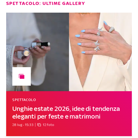
SPETTACOLO: ULTIME GALLERY
SPETTACOLO
Unghie estate 2026, idee di tendenza
eleganti per feste e matrimoni
28 lug - 15:33
12 foto