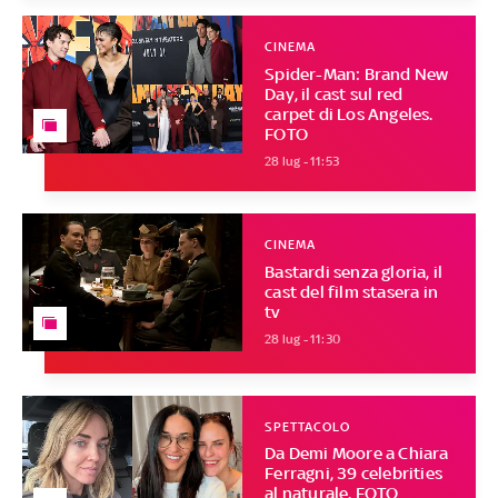
CINEMA
Spider-Man: Brand New
Day, il cast sul red
carpet di Los Angeles.
FOTO
28 lug - 11:53
CINEMA
Bastardi senza gloria, il
cast del film stasera in
tv
28 lug - 11:30
SPETTACOLO
Da Demi Moore a Chiara
Ferragni, 39 celebrities
al naturale. FOTO