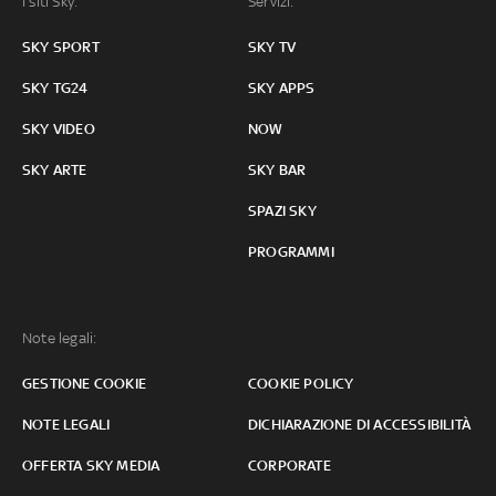
I siti Sky:
Servizi:
SKY SPORT
SKY TV
SKY TG24
SKY APPS
SKY VIDEO
NOW
SKY ARTE
SKY BAR
SPAZI SKY
PROGRAMMI
Note legali:
GESTIONE COOKIE
COOKIE POLICY
NOTE LEGALI
DICHIARAZIONE DI ACCESSIBILITÀ
OFFERTA SKY MEDIA
CORPORATE