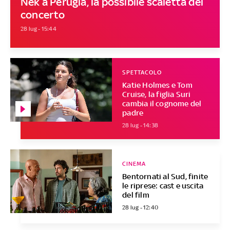
Nek a Perugia, la possibile scaletta del
concerto
28 lug - 15:44
SPETTACOLO
Katie Holmes e Tom
Cruise, la figlia Suri
cambia il cognome del
padre
28 lug - 14:38
CINEMA
Bentornati al Sud, finite
le riprese: cast e uscita
del film
28 lug - 12:40