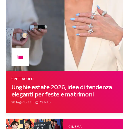
SPETTACOLO
Unghie estate 2026, idee di tendenza
eleganti per feste e matrimoni
28 lug - 15:33
12 foto
CINEMA