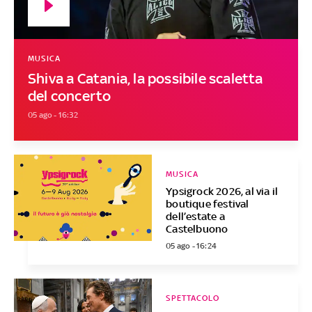
MUSICA
Shiva a Catania, la possibile scaletta
del concerto
05 ago - 16:32
MUSICA
Ypsigrock 2026, al via il
boutique festival
dell’estate a
Castelbuono
05 ago - 16:24
SPETTACOLO