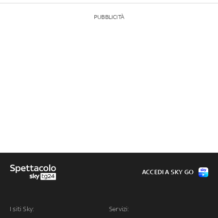
PUBBLICITÀ
ACCEDI A SKY GO
I siti Sky:
Servizi: