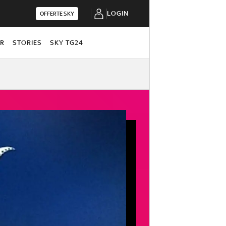
LOGIN
OFFERTE SKY
OR
STORIES
SKY TG24