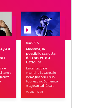
MUSICA
ey è il
Madame, la
i
possibile scaletta
i I
del concerto a
Cattolica
ica è
La cantautrice
l lancio
vicentina fa tappa in
agranza
Romagna con il suo
a
tour estivo. Domenica
9 agosto salirà sul...
07 ago - 12:35