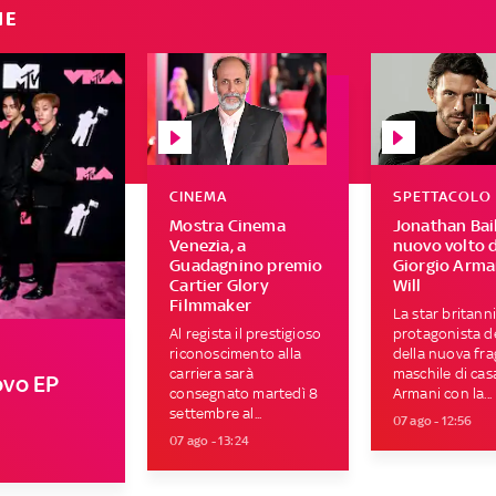
IE
CINEMA
SPETTACOLO
Mostra Cinema
Jonathan Bail
Venezia, a
nuovo volto d
Guadagnino premio
Giorgio Arman
Cartier Glory
Will
Filmmaker
La star britann
Al regista il prestigioso
protagonista de
riconoscimento alla
della nuova fr
carriera sarà
maschile di cas
uovo EP
consegnato martedì 8
Armani con la...
settembre al...
07 ago - 12:56
07 ago - 13:24