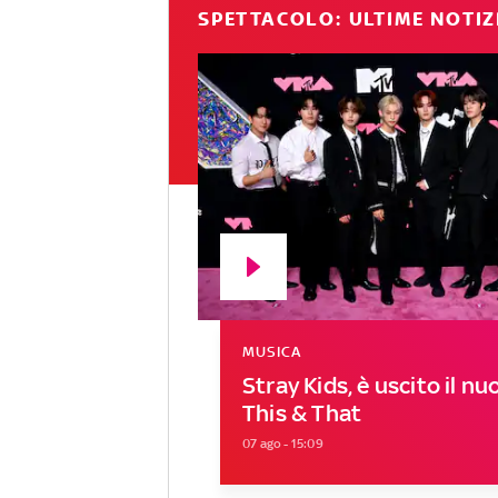
SPETTACOLO: ULTIME NOTIZ
MUSICA
Stray Kids, è uscito il n
This & That
07 ago - 15:09