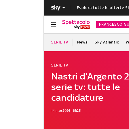
Esplora tutte le offerte S
FRANCESCO GU
SERIE TV
News
Sky Atlantic
W
SERIE TV
Nastri d’Argento 
serie tv: tutte le
candidature
14 mag 2026 - 15:25