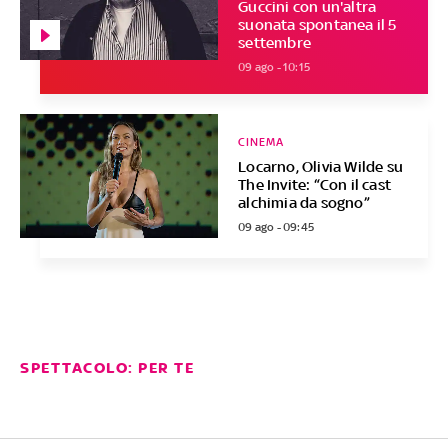
Guccini con un'altra
suonata spontanea il 5
settembre
09 ago - 10:15
CINEMA
Locarno, Olivia Wilde su
The Invite: “Con il cast
alchimia da sogno”
09 ago - 09:45
SPETTACOLO: PER TE