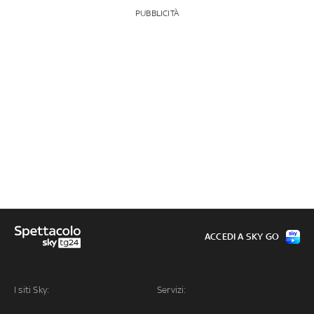
PUBBLICITÀ
ACCEDI A SKY GO
I siti Sky:
Servizi: