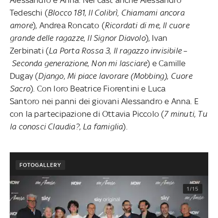
Tedeschi (
Blocco 181
,
Il Colibrì, Chiamami ancora
amore
), Andrea Roncato (
Ricordati di me
,
Il cuore
grande delle ragazze
,
Il Signor Diavolo
), Ivan
Zerbinati (
La Porta Rossa 3
,
Il ragazzo invisibile
–
Seconda generazione
,
Non mi lasciare
) e Camille
Dugay (
Django
,
Mi piace lavorare (Mobbing)
,
Cuore
Sacro
). Con loro Beatrice Fiorentini e Luca
Santoro nei panni dei giovani Alessandro e Anna. E
con la partecipazione di Ottavia Piccolo (
7 minuti
,
Tu
la conosci Claudia?
,
La famiglia
).
FOTOGALLERY
1/15