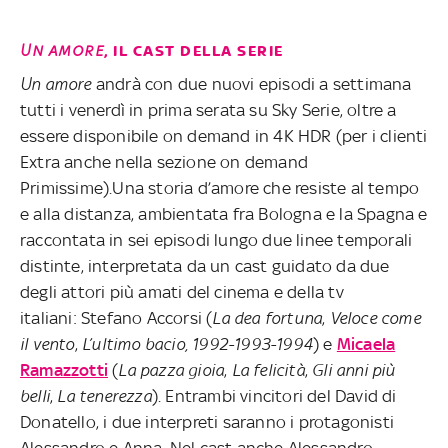
UN AMORE
, IL CAST DELLA SERIE
Un amore
andrà con due nuovi episodi a settimana
tutti i venerdì in prima serata su Sky Serie, oltre a
essere disponibile on demand in 4K HDR (per i clienti
Extra anche nella sezione on demand
Primissime).Una storia d’amore che resiste al tempo
e alla distanza, ambientata fra Bologna e la Spagna e
raccontata in sei episodi lungo due linee temporali
distinte, interpretata da un cast guidato da due
degli attori più amati del cinema e della tv
italiani: Stefano Accorsi (
La dea fortuna
,
Veloce come
il vento
,
L’ultimo bacio, 1992-1993-1994
) e
Micaela
Ramazzotti
(
La pazza gioia
,
La felicità
,
Gli anni più
belli
,
La tenerezza
). Entrambi vincitori del David di
Donatello, i due interpreti saranno i protagonisti
Alessandro e Anna.
Nel cast anche Alessandro