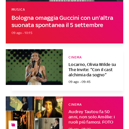
MUSICA
Bologna omaggia Guccini con un'altra
suonata spontanea il 5 settembre
09 ago - 10:15
CINEMA
Locarno, Olivia Wilde su
The Invite: “Con il cast
alchimia da sogno”
09 ago - 09:45
CINEMA
Audrey Tautou fa 50
anni, non solo Amélie: i
ruoli più famosi. FOTO
09 ago - 08:00