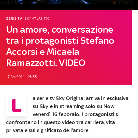
SERIE TV
SKY ATLANTIC
Un amore, conversazione
tra i protagonisti Stefano
Accorsi e Micaela
Ramazzotti. VIDEO
17 feb 2024 - 08:55
L
a serie tv Sky Original arriva in esclusiva
su Sky e in streaming solo su Now
venerdì 16 febbraio. I protagonisti si
confrontano in questo video tra carriera, vita
privata e sul significato dell'amore