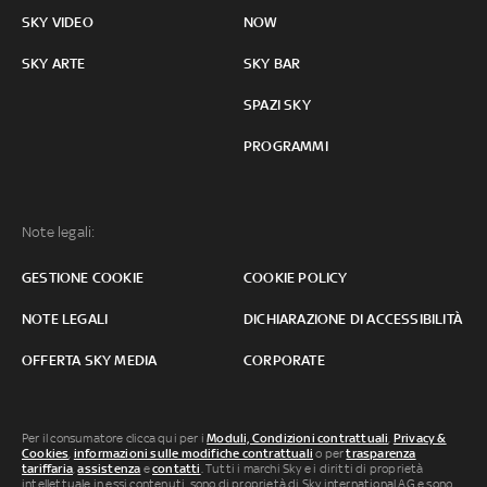
SKY VIDEO
NOW
SKY ARTE
SKY BAR
SPAZI SKY
PROGRAMMI
Note legali:
GESTIONE COOKIE
COOKIE POLICY
NOTE LEGALI
DICHIARAZIONE DI ACCESSIBILITÀ
OFFERTA SKY MEDIA
CORPORATE
Per il consumatore clicca qui per i
Moduli, Condizioni contrattuali
,
Privacy &
Cookies
,
informazioni sulle modifiche contrattuali
o per
trasparenza
tariffaria
,
assistenza
e
contatti
. Tutti i marchi Sky e i diritti di proprietà
intellettuale in essi contenuti, sono di proprietà di Sky international AG e sono