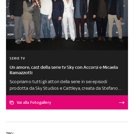
SERIE TV
Un amore, cast della serie tv Sky con Accorsi e Micaela
Ramazzotti
Scopriamo tutti gli attori della serie in sei episodi
prodotta da Sky Studios e Cattleya, creata da Stefano
Accorsi ed Enrico Audenino e diretta da Francesco Lagi.
Oltre ad Accorsi e Ramazzotti, nei panni dei protagonisti,
Vai alla Fotogallery
sul set recitano anche Alessandro Tedeschi, Andrea
Roncato, Ivan Zerbinati, Ottavia Piccolo e Camille Dugay,
tra gli altri. Ecco il cast completo della serie che arriva dal
16 febbraio in esclusiva su Sky e in streaming solo su
TAG: