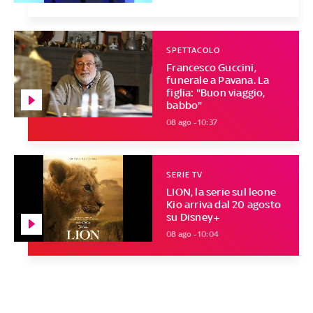
SPETTACOLO
Francesco Guccini,
funerale a Pavana. La
figlia: "Buon viaggio,
babbo"
08 ago - 10:37
SERIE TV
LION, la serie sul leone
Kio arriva dal 20 agosto
su Disney+
08 ago - 10:04