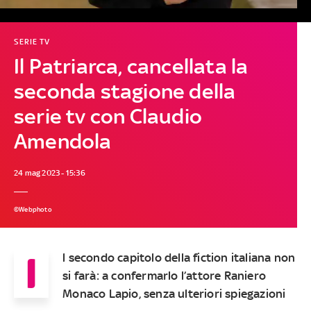
SERIE TV
Il Patriarca, cancellata la
seconda stagione della
serie tv con Claudio
Amendola
24 mag 2023 - 15:36
©Webphoto
I
l secondo capitolo della fiction italiana non
si farà: a confermarlo l’attore Raniero
Monaco Lapio, senza ulteriori spiegazioni