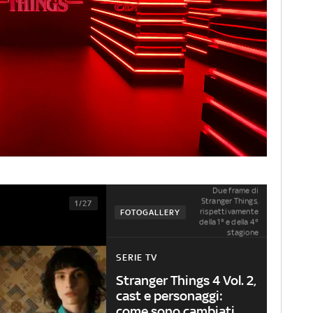
Due frame di
Stranger Things,
1/27
rispettivamente
FOTOGALLERY
della 1° e della 4°
stagione
SERIE TV
Stranger Things 4 Vol. 2,
cast e personaggi:
come sono cambiati.