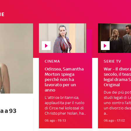
IE
CINEMA
SERIE TV
Odissea, Samantha
War - Il divor
Morton spiega
secolo, il tea
perché non ha
legal drama 
lavorato per un
Original
anno
Due dei più pot
L'attrice britannica,
studi legali di 
applaudita per il ruolo
uno contro l’al
di Circe nel kolossal di
un divorzio des
a a 93
Christopher Nolan, ha...
a...
06 ago - 19:13
06 ago - 17:02