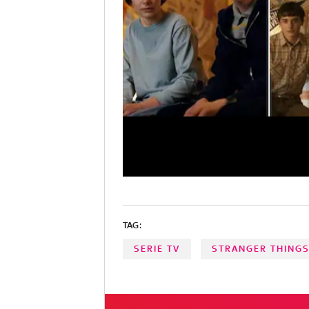
TAG:
SERIE TV
STRANGER THING