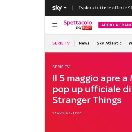
Esplora tutte le offerte S
ADDIO A FRAN
SERIE TV
News
Sky Atlantic
W
SERIE TV
Il 5 maggio apre a 
pop up ufficiale di
Stranger Things
27 apr 2023 - 13:27