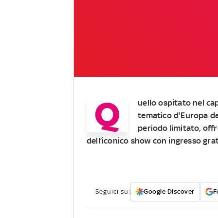
Q
uello ospitato nel c
tematico d'Europa ded
periodo limitato, of
dell’iconico show con ingresso gra
Seguici su:
Google Discover
F