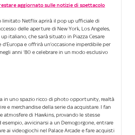
 restare aggiornato sulle notizie di spettacolo
imitato Netflix aprirà il pop up ufficiale di
uccesso delle aperture di New York, Los Angeles,
p up italiano, che sarà situato in Piazza Cesare
e d’Europa e offrirà un’occasione imperdibile per
i negli anni ‘80 e celebrare in un modo esclusivo
ca in uno spazio ricco di photo opportunity, realtà
rire e merchandise della serie da acquistare. I fan
elle atmosfere di Hawkins, provando le stesse
d esempio, avvicinarsi a un Demogorgone, entrare
care ai videogiochi nel Palace Arcade e fare acquisti