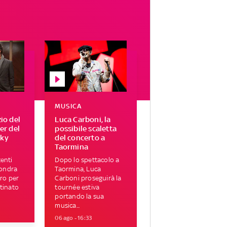
MUSICA
zio del
Luca Carboni, la
ser del
possibile scaletta
Sky
del concerto a
Taormina
enti
Dopo lo spettacolo a
Londra
Taormina, Luca
tro per
Carboni proseguirà la
tinato
tournée estiva
portando la sua
musica...
06 ago - 16:33