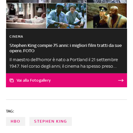
CINEMA
Stephen King compie 75 anni: i migliori film tratti da sue
opere. FOTO
Il maestro dell'horror è nato a Portland il 21 settembre
1947. Nel corso degli anni, il cinema ha spesso preso
ispirazione dai suoi lavori e li ha adattati per il grande
schermo. Per festeggiare il suo compleanno, ecco una
Vai alla Fotogallery
selezione di pellicole tratte da suoi libri: da 'Carrie - Lo
sguardo di Satana' a 'Shining', passando da 'Misery non
deve morire', 'It' e 'Il miglio verde'
TAG:
HBO
STEPHEN KING