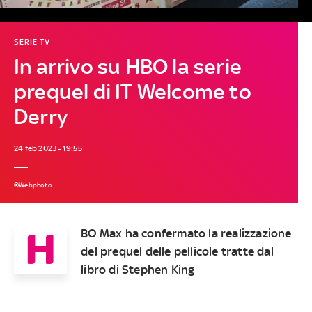
SERIE TV
In arrivo su HBO la serie
prequel di IT Welcome to
Derry
24 feb 2023 - 19:55
©Webphoto
H
BO Max ha confermato la realizzazione
del prequel delle pellicole tratte dal
libro di Stephen King