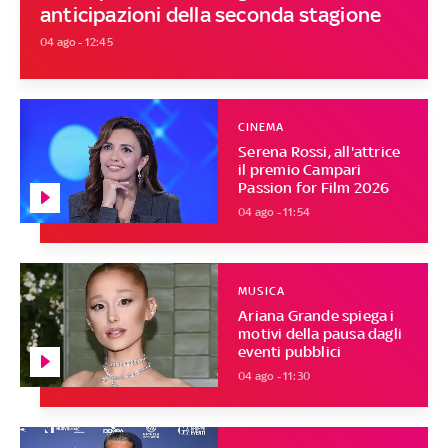
anticipazioni della seconda stagione
04 ago - 12:45
CINEMA
Serena Rossi, all'attrice
il premio Campari
Passion for Film 2026
04 ago - 11:54
MUSICA
Ariana Grande spiega i
motivi della pausa dagli
eventi pubblici
04 ago - 11:30