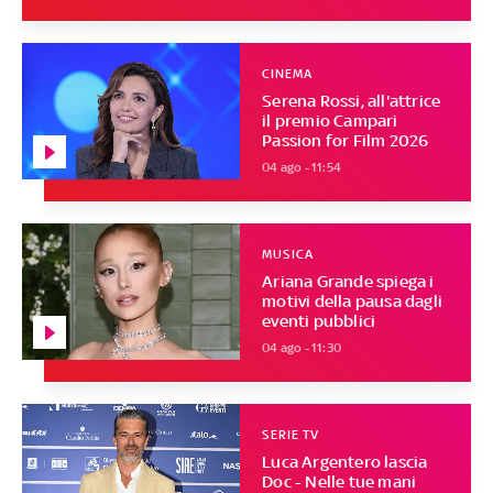
CINEMA
Serena Rossi, all'attrice
il premio Campari
Passion for Film 2026
04 ago - 11:54
MUSICA
Ariana Grande spiega i
motivi della pausa dagli
eventi pubblici
04 ago - 11:30
SERIE TV
Luca Argentero lascia
Doc - Nelle tue mani