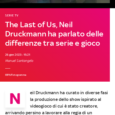
SERIE TV
The Last of Us, Neil
Druckmann ha parlato delle
differenze tra serie e gioco
26 gen 2023 - 15:21
Manuel Santangelo
©IPA/Fotogramma
N
eil Druckmann ha curato in diverse fasi
la produzione dello show ispirato al
videogioco di cui è stato creatore,
arrivando persino a lavorare alla regia di un