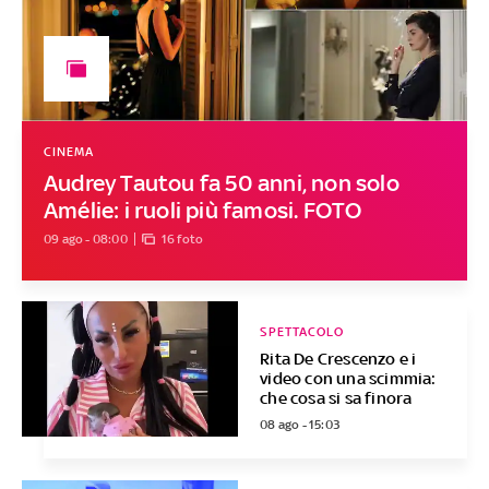
CINEMA
Audrey Tautou fa 50 anni, non solo
Amélie: i ruoli più famosi. FOTO
09 ago - 08:00
16 foto
SPETTACOLO
Rita De Crescenzo e i
video con una scimmia:
che cosa si sa finora
08 ago - 15:03