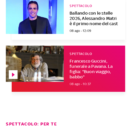
SPETTACOLO
Ballando con le stelle
2026, Alessandro Matri
è il primo nome del cast
08 ago - 12:09
SPETTACOLO
Francesco Guccini,
funerale a Pavana. La
figlia: "Buon viaggio,
babbo"
08 ago - 10:37
SPETTACOLO: PER TE