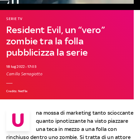
SERIE TV
Resident Evil, un “vero”
zombie tra la folla
pubblicizza la serie
18 lug 2022 - 17:03
Camilla Sernagiotto
Credits: Netflix
U
na mossa di marketing tanto scioccante
quanto ipnotizzante ha visto piazzare
una teca in mezzo a una folla con
rinchiuso dentro uno zombie. Si tratta di un attore