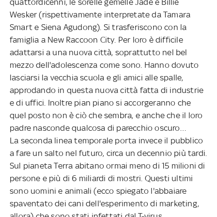
quattordicenni, le sorelle gemelle Jade e Billie
Wesker (rispettivamente interpretate da Tamara
Smart e Siena Agudong). Si trasferiscono con la
famiglia a New Raccoon City. Per loro è difficile
adattarsi a una nuova città, soprattutto nel bel
mezzo dell'adolescenza come sono. Hanno dovuto
lasciarsi la vecchia scuola e gli amici alle spalle,
approdando in questa nuova città fatta di industrie
e di uffici. Inoltre pian piano si accorgeranno che
quel posto non è ciò che sembra, e anche che il loro
padre nasconde qualcosa di parecchio oscuro…
La seconda linea temporale porta invece il pubblico
a fare un salto nel futuro, circa un decennio più tardi.
Sul pianeta Terra abitano ormai meno di 15 milioni di
persone e più di 6 miliardi di mostri. Questi ultimi
sono uomini e animali (ecco spiegato l'abbaiare
spaventato dei cani dell'esperimento di marketing,
allora) che sono stati infettati dal T-virus.