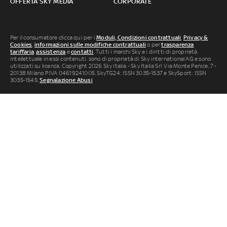
OFFERTA SKY MEDIA
CORPORATE
Per il consumatore clicca qui per i
Moduli, Condizioni contrattuali
,
Privacy &
Cookies
,
informazioni sulle modifiche contrattuali
o per
trasparenza
tariffaria
,
assistenza
e
contatti
. Tutti i marchi Sky e i diritti di proprietà
intellettuale in essi contenuti, sono di proprietà di Sky international AG e sono
utilizzati su licenza. Copyright 2026 Sky Italia - Sky Italia Srl Via Monte Penice, 7 -
20138 Milano P.IVA 04619241005. SkyTG24: ISSN 3035-1537 e SkySport: ISSN
3035-1545.
Segnalazione Abusi