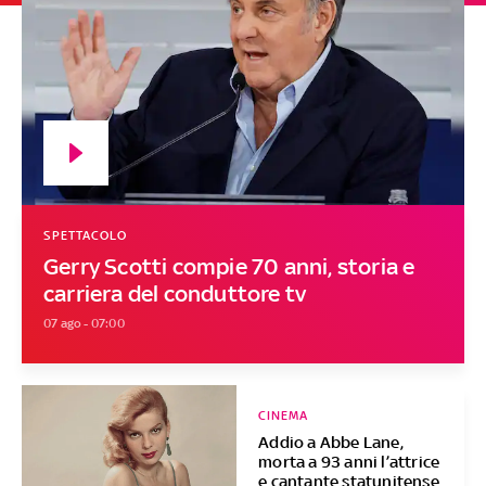
SPETTACOLO
Gerry Scotti compie 70 anni, storia e
carriera del conduttore tv
07 ago - 07:00
CINEMA
Addio a Abbe Lane,
morta a 93 anni l’attrice
e cantante statunitense