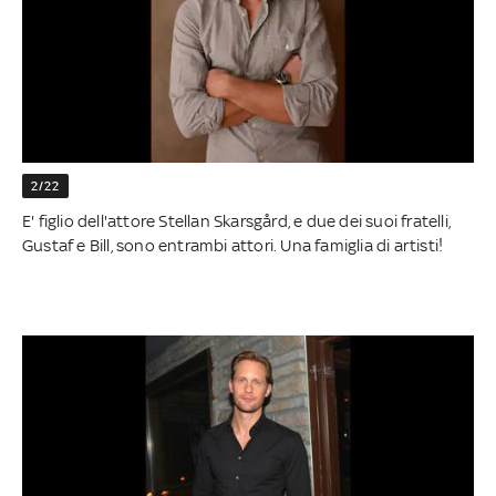
2/22
E' figlio dell'attore Stellan Skarsgård, e due dei suoi fratelli,
Gustaf e Bill, sono entrambi attori. Una famiglia di artisti!