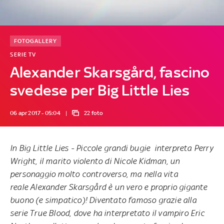
FOTOGALLERY
SERIE TV
Alexander Skarsgård, fascino
svedese per Big Little Lies
06 apr 2017 - 05:04
22 foto
In
Big Little Lies - Piccole grandi bugie
interpreta Perry
Wright, il marito violento di Nicole Kidman, un
personaggio molto controverso, ma nella vita
reale Alexander Skarsgård è un vero e proprio gigante
buono (e simpatico)! Diventato famoso grazie alla
serie
True Blood
, dove ha interpretato il vampiro Eric