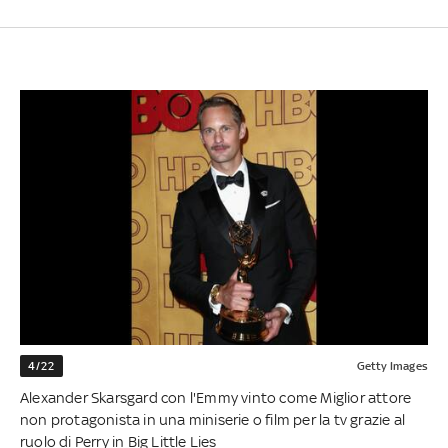
4/22
Getty Images
Alexander Skarsgard con l'Emmy vinto come Miglior attore
non protagonista in una miniserie o film per la tv grazie al
ruolo di Perry in Big Little Lies