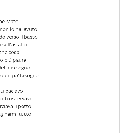
bbe stato
 non lo hai avuto
do verso il basso
i sull'asfalto
lche cosa
 o più paura
i del mio segno
no un po' bisogno
ti baciavo
to ti osservavo
ciava il petto
ginarmi tutto