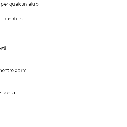
e per qualcun altro
i dimentico
ordi
 mentre dormi
isposta