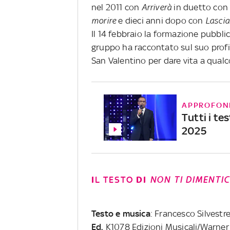
nel 2011 con
Arriverà
in duetto con
morire
e dieci anni dopo con
Lasci
Il 14 febbraio la formazione pubbli
gruppo ha raccontato sul suo profil
San Valentino per dare vita a qualco
APPROFON
Tutti i te
2025
I
L TESTO
DI
NON TI DIMENTI
Testo e musica
: Francesco Silvestr
Ed.
K1078 Edizioni Musicali/Warner 