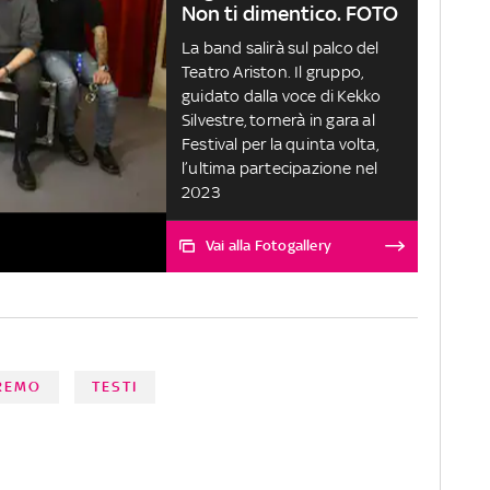
Non ti dimentico. FOTO
La band salirà sul palco del
Teatro Ariston. Il gruppo,
guidato dalla voce di Kekko
Silvestre, tornerà in gara al
Festival per la quinta volta,
l’ultima partecipazione nel
2023
Vai alla Fotogallery
NREMO
TESTI