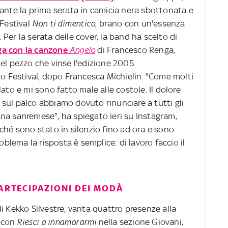
rante la prima serata in camicia nera sbottonata e
 Festival
Non ti dimentico,
brano con un'essenza
Per la serata delle cover, la band ha scelto di
ga con la canzone
Angelo
di Francesco Renga,
el pezzo che vinse l'edizione 2005.
to Festival, dopo Francesca Michielin. "Come molti
ato e mi sono fatto male alle costole. Il dolore
ni sul palco abbiamo dovuto rinunciare a tutti gli
na sanremese", ha spiegato ieri su Instagram,
ché sono stato in silenzio fino ad ora e sono
lema la risposta è semplice: di lavoro faccio il
PARTECIPAZIONI DEI MODÀ
i Kekko Silvestre, vanta quattro presenze alla
5 con
Riesci a innamorarmi
nella sezione Giovani,