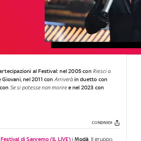
rtecipazioni al Festival: nel 2005 con
Riesci a
e Giovani, nel 2011 con
Arriverà
in duetto con
 con
Se si potesse non morire
e nel 2023 con
CONDIVIDI
Festival di Sanremo
(IL LIVE)
i
Modà
. Il gruppo
,