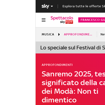
Esplora tutte le offerte S
FRANCESCO GU
MUSICA
APPROFONDIMENTI
Ne
Lo speciale sul Festival di
APPROFONDIMENTI
Sanremo 2025, tes
significato della 
dei Modà: Non ti
dimentico