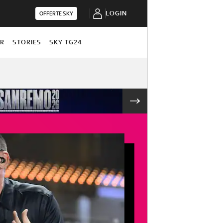
LOGIN
OFFERTE SKY
OR
STORIES
SKY TG24