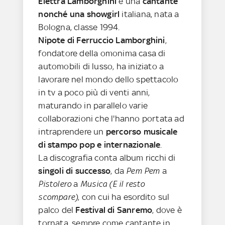
Elettra Lamborghini
è una
cantante
nonché una showgirl
italiana, nata a
Bologna, classe 1994.
Nipote di Ferruccio Lamborghini
,
fondatore della omonima casa di
automobili di lusso, ha iniziato a
lavorare nel mondo dello spettacolo
in tv a poco più di venti anni,
maturando in parallelo varie
collaborazioni che l'hanno portata ad
intraprendere un
percorso musicale
di stampo pop e internazionale
.
La discografia conta album ricchi di
singoli di successo
, da
Pem Pem
a
Pistolero
a
Musica (E il resto
scompare)
, con cui ha esordito sul
palco del
Festival di Sanremo
, dove è
tornata, sempre come cantante in