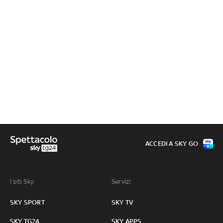
ACCEDI A SKY GO
I siti Sky:
Servizi:
SKY SPORT
SKY TV
SKY TG24
SKY APPS