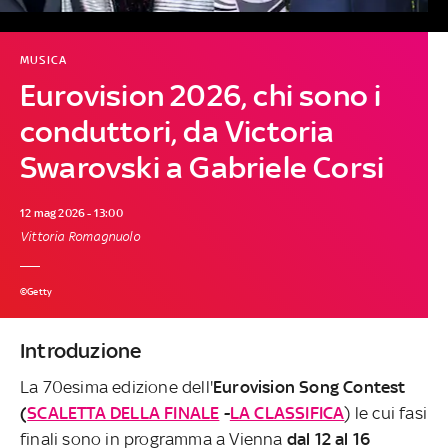
MUSICA
Eurovision 2026, chi sono i
conduttori, da Victoria
Swarovski a Gabriele Corsi
12 mag 2026 - 13:00
Vittoria Romagnuolo
©Getty
Introduzione
La 70esima edizione dell'
Eurovision Song Contest
(
SCALETTA DELLA FINALE
-
LA CLASSIFICA
) le cui fasi
finali sono in programma a Vienna
dal 12 al 16