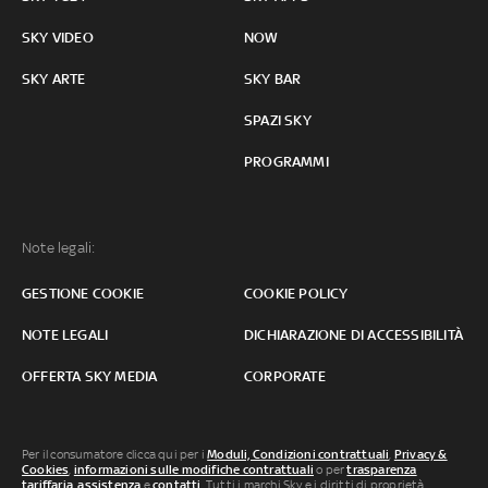
SKY VIDEO
NOW
SKY ARTE
SKY BAR
SPAZI SKY
PROGRAMMI
Note legali:
GESTIONE COOKIE
COOKIE POLICY
NOTE LEGALI
DICHIARAZIONE DI ACCESSIBILITÀ
OFFERTA SKY MEDIA
CORPORATE
Per il consumatore clicca qui per i
Moduli, Condizioni contrattuali
,
Privacy &
Cookies
,
informazioni sulle modifiche contrattuali
o per
trasparenza
tariffaria
,
assistenza
e
contatti
. Tutti i marchi Sky e i diritti di proprietà