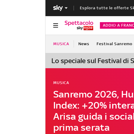
Esplora tutte le offerte S
ADDIO A FRAN
MUSICA
News
Festival Sanremo
Lo speciale sul Festival di
MUSICA
Sanremo 2026, H
Index: +20% intera
Arisa guida i social
prima serata