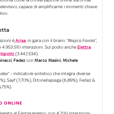
elevisivo, capace di amplificarne i momenti chiave
lico.
vetta
azioni è
Arisa
, in gara con il brano
“Magica Favola”
,
o 4.953.510 interazioni. Sul podio anche
Elettra
Nigiotti
(3.442.534).
inacci
,
Fedez
con
Marco Masini
,
Michele
ex” – indicatore sintetico che integra diverse
32%), Sayf (7,70%), Ditonellapiaga (6,89%), Fedez &
,75%).
O ONLINE
a legata al Fantasanremo, con 4.200 interazioni