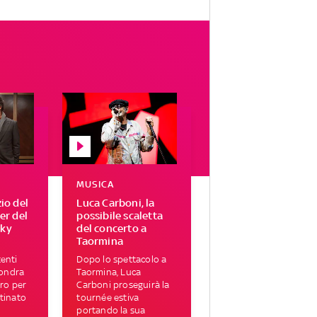
MUSICA
zio del
Luca Carboni, la
ser del
possibile scaletta
Sky
del concerto a
Taormina
enti
Dopo lo spettacolo a
Londra
Taormina, Luca
tro per
Carboni proseguirà la
tinato
tournée estiva
portando la sua