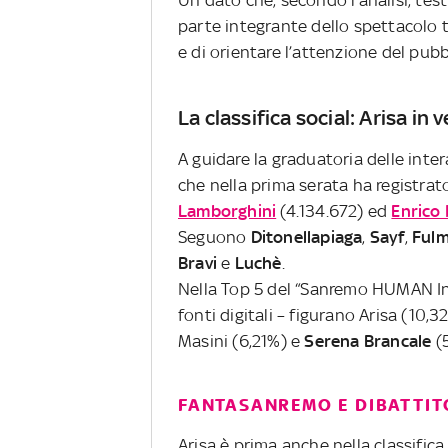
parte integrante dello spettacolo t
e di orientare l’attenzione del pubb
La classifica social: Arisa in 
A guidare la graduatoria delle inter
che nella prima serata ha registrat
Lamborghini
(4.134.672) ed
Enrico 
Seguono
Ditonellapiaga
,
Sayf
,
Fulm
Bravi
e
Luchè
.
Nella Top 5 del “Sanremo HUMAN Ind
fonti digitali – figurano Arisa (10,
Masini (6,21%) e
Serena Brancale
(5
FANTASANREMO E DIBATTIT
Arisa è prima anche nella classific