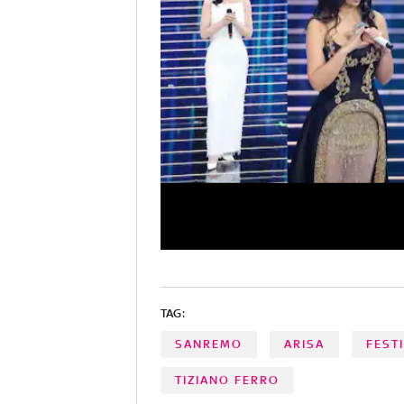
TAG:
SANREMO
ARISA
FEST
TIZIANO FERRO