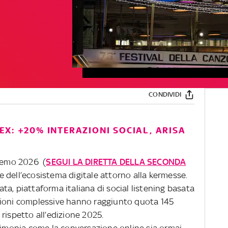
CONDIVIDI
X: +20% INTERAZIONI SOCIAL, ARISA
nremo 2026 (
SEGUI LA DIRETTA DELLA SECONDA
 dell’ecosistema digitale attorno alla kermesse.
a, piattaforma italiana di social listening basata
erazioni complessive hanno raggiunto quota 145
rispetto all’edizione 2025.
stimonia come la conversazione online sia ormai