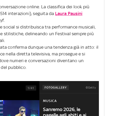
nversazione online. La classifica dei look più
514 interazioni), seguita da
Laura Pausini
yf.
e social si distribuisca tra performance musicali,
te stilistiche, delineando un Festival sempre più
li.
ta conferma dunque una tendenza già in atto: il
e nella diretta televisiva, ma prosegue e si
 dove numeri e conversazioni diventano un
 del pubblico.
©Getty
FOTOGALLERY
1/41
MUSICA
Sanremo 2026, le
pagelle agli abiti e ai