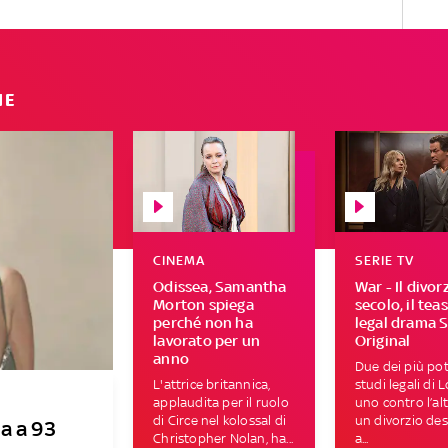
IE
CINEMA
SERIE TV
Odissea, Samantha
War - Il divor
Morton spiega
secolo, il tea
perché non ha
legal drama 
lavorato per un
Original
anno
Due dei più pot
L'attrice britannica,
studi legali di 
applaudita per il ruolo
uno contro l’al
di Circe nel kolossal di
un divorzio des
a a 93
Christopher Nolan, ha...
a...