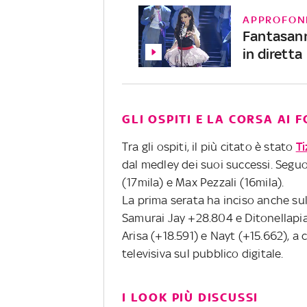
APPROFON
Fantasanr
in diretta
GLI OSPITI E LA CORSA AI
Tra gli ospiti, il più citato è stato
Ti
dal medley dei suoi successi. Seguo
(17mila) e Max Pezzali (16mila).
La prima serata ha inciso anche sull
Samurai Jay +28.804 e Ditonellapiag
Arisa (+18.591) e Nayt (+15.662), a 
televisiva sul pubblico digitale.
I LOOK PIÙ DISCUSSI