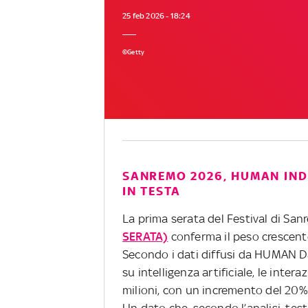
25 feb 2026 - 18:24
©Getty
SANREMO 2026, HUMAN INDE
IN TESTA
La prima serata del Festival di Sa
SERATA)
conferma il peso crescente
Secondo i dati diffusi da HUMAN Dat
su intelligenza artificiale, le int
milioni, con un incremento del 20% 
Un dato che, secondo l’analisi, te