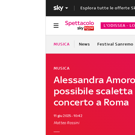
Esplora tutte le offerte S
L'ODISSEA - L
MUSICA
News
Festival Sanremo
MUSICA
Alessandra Amoros
possibile scaletta
concerto a Roma
11 giu 2025 - 10:42
Matteo Rossini