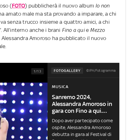
oso (
FOTO
) pubblicherà il nuovo album
Io non
hi ha amato male ma sta provando a imparare, a chi
rova senza trucco insieme a quattro amici, a chi
. All’interno anche i brani
Fino a qui
e
Mezzo
 Alessandra Amoroso ha pubblicato il nuovo
le.
©IPA/Fotogramma
FOTOGALLERY
1/13
MUSICA
Sanremo 2024,
Alessandra Amoroso in
gara con Fino a qui.
FOTO
Dopo aver partecipato come
ospite, Alessandra Amoroso
debutta in gara al Festival di