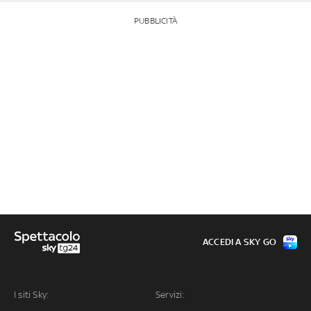
PUBBLICITÀ
ACCEDI A SKY GO
I siti Sky:
Servizi: