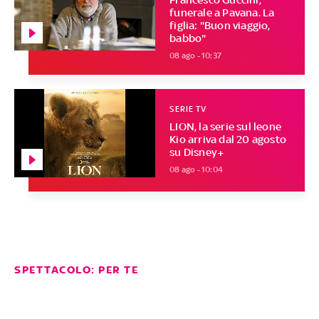
funerale a Pavana. La
figlia: "Buon viaggio,
babbo"
08 ago - 10:37
SERIE TV
LION, la serie sul leone
Kio arriva dal 20 agosto
su Disney+
08 ago - 10:04
SPETTACOLO: PER TE