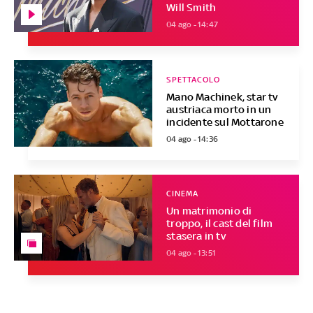
Will Smith
04 ago - 14:47
SPETTACOLO
Mano Machinek, star tv
austriaca morto in un
incidente sul Mottarone
04 ago - 14:36
CINEMA
Un matrimonio di
troppo, il cast del film
stasera in tv
04 ago - 13:51