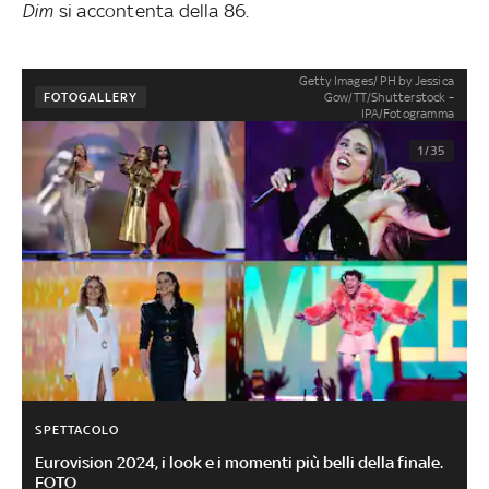
Dim
si accontenta della 86.
Getty Images/ PH by Jessica
Gow/TT/Shutterstock –
FOTOGALLERY
IPA/Fotogramma
1/35
SPETTACOLO
Eurovision 2024, i look e i momenti più belli della finale.
FOTO