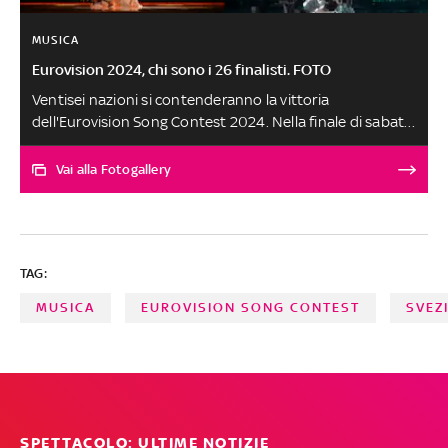
MUSICA
Eurovision 2024, chi sono i 26 finalisti. FOTO
Ventisei nazioni si contenderanno la vittoria
dell'Eurovision Song Contest 2024. Nella finale di sabato
11 maggio Angelina Mango rappresenterà l'Italia con il
brano La noia. Ecco tutti i finalisti della 68esima edizione
Vai alla Fotogallery
TAG:
MUSICA
EUROVISION SONG CONTEST
SVEZ
SPETTACOLO: ULTIME NOTIZIE