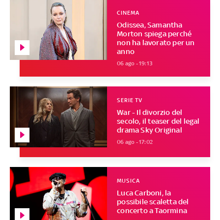
CINEMA
Odissea, Samantha
Morton spiega perché
non ha lavorato per un
anno
06 ago - 19:13
SERIE TV
War - Il divorzio del
secolo, il teaser del legal
drama Sky Original
06 ago - 17:02
MUSICA
Luca Carboni, la
possibile scaletta del
concerto a Taormina