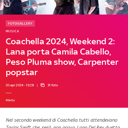
FOTOGALLERY
MUSICA
Coachella 2024, Weekend 2:
Lana porta Camila Cabello,
Peso Pluma show, Carpenter
popstar
20 apr 2024 - 13:28
31 foto
©Getty
Nel secondo weekend di Coachella tutti attendevano
Taylor Swift che, però, non arriva: Lana Del Rey duetta