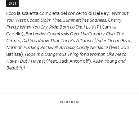
3/31
Ecco la scaletta completa del concerto di Del Rey:
Without
You
,
West Coast
,
Doin' Time
,
Summertime Sadness
,
Cherry
,
Pretty When You Cry
,
Ride
,
Born to Die
,
I LUV IT
(Camila
Cabello),
Bartender
,
Chemtrails Over the Country Club
,
The
Grants
,
Did You Know That There's A Tunnel Under Ocean Blvd
.,
Norman Fucking Rockwell
,
Arcadia
,
Candy Necklace
(feat. Jon
Batiste), ​
Hope Is a Dangerous Thing for a Woman Like Me to
Have - But I Have It"
(feat. Jack Antonoff),
A&W
,
Young and
Beautiful
PUBBLICITÀ