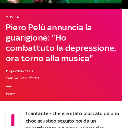
MUSICA
Piero Pelù annuncia la
guarigione: “Ho
combattuto la depressione,
ora torno alla musica"
11 apr 2024 - 11:23
Camilla Sernagiotto
©Getty
I
l cantante - che era stato bloccato da uno
choc acustico seguito poi da un