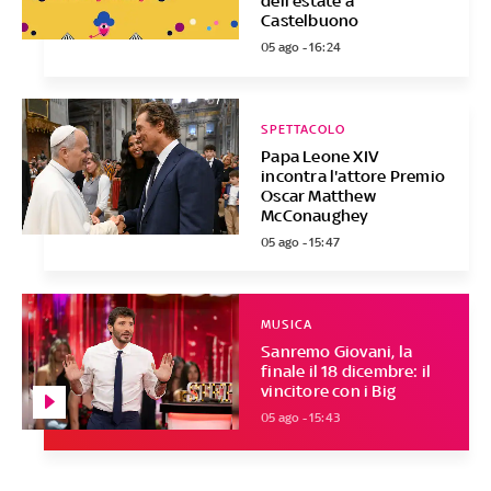
dell’estate a
Castelbuono
05 ago - 16:24
SPETTACOLO
Papa Leone XIV
incontra l'attore Premio
Oscar Matthew
McConaughey
05 ago - 15:47
MUSICA
Sanremo Giovani, la
finale il 18 dicembre: il
vincitore con i Big
05 ago - 15:43