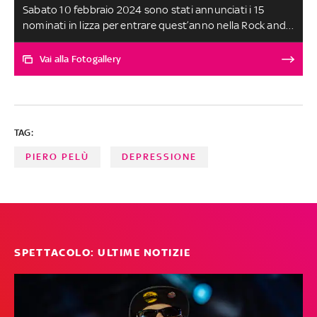
Sabato 10 febbraio 2024 sono stati annunciati i 15
nominati in lizza per entrare quest’anno nella Rock and
Roll Hall of Fame. Due terzi di questi hanno ottenuto la
candidatura per la prima volta. Tra i nominati, troviamo
Vai alla Fotogallery
superstar pop come Mariah Carey e Cher, classici del rock
come Ozzy Osbourne e Peter Frampton e la compianta
cantautrice Sinead O'Connor. Scopriamo tutti i nomi dei
candidati
TAG:
PIERO PELÙ
DEPRESSIONE
SPETTACOLO: ULTIME NOTIZIE