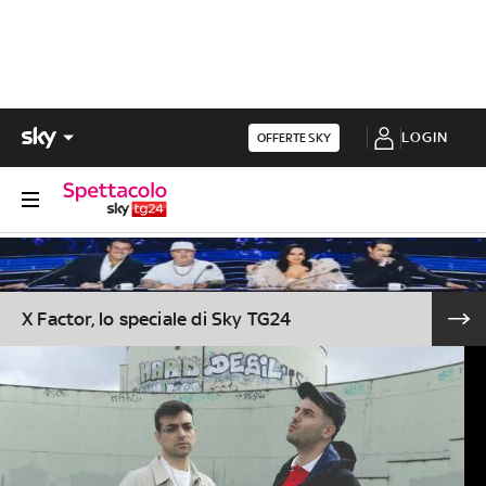
LOGIN
OFFERTE SKY
X Factor, lo speciale di Sky TG24