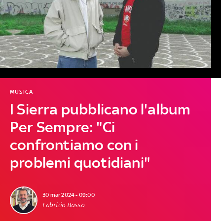
MUSICA
I Sierra pubblicano l'album
Per Sempre: "Ci
confrontiamo con i
problemi quotidiani"
30 mar 2024 - 09:00
Fabrizio Basso