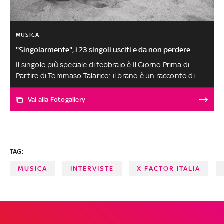
MUSICA
"Singolarmente", i 23 singoli usciti e da non perdere
Il singolo più speciale di febbraio è Il Giorno Prima di
Partire di Tommaso Talarico: il brano è un racconto di
sentimenti, di destini e di partenze. Un ascolto speciale
meritano Nicole Bullet, Fenice, Gabriele Rappoli, Tekla,
Vai alla Fotogallery
Hazy Rash, Paolo Mansanti, Menta e Altrove. Tolto quello
dell'artista calabrese tutti gli altri brani, scelti tra circa
300 ascolti, sono al secondo posto a pari merito
SELEZIONE E SCELTA DEI BRANI A CURA DI FABRIZIO
TAG:
BASSO
MUSICA
INTERVISTE
X FACTOR ITALIA