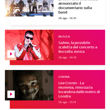
annunciato il
documentario sulla
band
06 ago - 14:41
MUSICA
Salmo, la possibile
scaletta del concerto a
Roccella Jonica
06 ago - 14:19
CINEMA
Lee Cronin - La
mummia, rimossa la
locandina dalle metro di
Londra
06 ago - 13:14