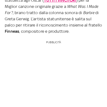
statuetta agli Oscar (
TUTTI I VINCITORI
) per la
Miglior canzone originale grazie a
What Was I Made
For?
, brano tratto dalla colonna sonora di
Barbie
di
Greta Gerwig. L’artista statunitense è salita sul
palco per ritirare il riconoscimento insieme al fratello
Finneas
, compositore e produttore.
PUBBLICITÀ