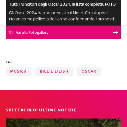
Tutti i vincitori degli Oscar 2024, la lista completa. FOTO
Gli Oscar 2024 hanno premiato il film di Christopher
Nolan come pellicola dell'anno confermando i pronostici
che davano il titolo favorito con 13 nomination. Del
kolossal premiati anche Cillian Murphy e Robert Downey
Vai alla Fotogallery
Jr. Emma Stone è la Miglior attrice. La zona d’interesse
ha battuto Io Capitano di Garrone come miglior film
internazionale. Quella di Anatomia di una caduta è la
Migliore sceneggiatura originale. Billie Eilish e Finneas
TAG:
hanno vinto l'Oscar per la Miglior canzone. Le foto della
serata
MUSICA
BILLIE EILISH
OSCAR
SPETTACOLO: ULTIME NOTIZIE