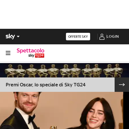
LOGIN
OFFERTE SKY
Premi Oscar, lo speciale di Sky TG24