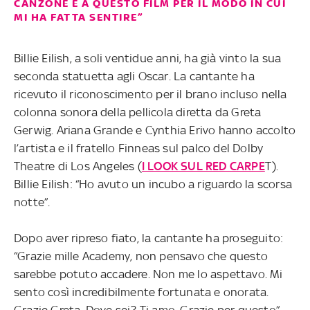
CANZONE E A QUESTO FILM PER IL MODO IN CUI
MI HA FATTA SENTIRE”
Billie Eilish, a soli ventidue anni, ha già vinto la sua
seconda statuetta agli Oscar. La cantante ha
ricevuto il riconoscimento per il brano incluso nella
colonna sonora della pellicola diretta da Greta
Gerwig. Ariana Grande e Cynthia Erivo hanno accolto
l’artista e il fratello Finneas sul palco del Dolby
Theatre di Los Angeles (
I LOOK SUL RED CARPE
T).
Billie Eilish: “Ho avuto un incubo a riguardo la scorsa
notte”.
Dopo aver ripreso fiato, la cantante ha proseguito:
“Grazie mille Academy, non pensavo che questo
sarebbe potuto accadere. Non me lo aspettavo. Mi
sento così incredibilmente fortunata e onorata.
Grazie Greta. Dove sei? Ti amo. Grazie per questo”.