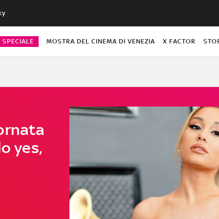
ky
O SPECIALE
MOSTRA DEL CINEMA DI VENEZIA
X FACTOR
STO
ornata
lo yes,