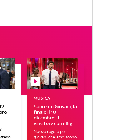
MUSICA
IV
Sanremo Giovani, la
tore
finale il 18
r
dicembre: il
vincitore con i Big
y
Nuove regole per i
atteso
giovani che ambiscono