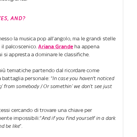
YES, AND?
esso la musica pop all’angolo, ma le grandi stelle
 il palcoscenico.
Ariana Grande
ha appena
i si appresta a dominare le classifiche.
più tematiche partendo dal ricordare come
 battaglia personale: “
In case you haven't noticed
ing’ from somebody / Or somethin’ we don’t see just
 stessi cercando di trovare una chiave per
ente impossibili:“
And if you find yourself in a dark
nd be like
”.