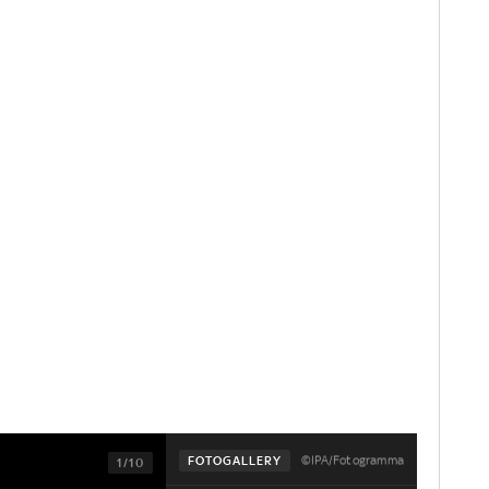
©IPA/Fotogramma
FOTOGALLERY
1/10