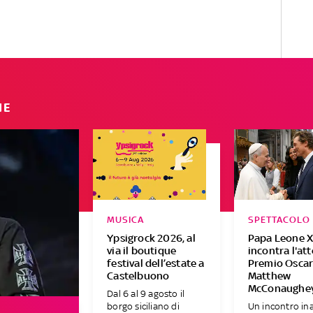
IE
MUSICA
SPETTACOLO
Ypsigrock 2026, al
Papa Leone X
via il boutique
incontra l'at
festival dell’estate a
Premio Osca
Castelbuono
Matthew
McConaughe
Dal 6 al 9 agosto il
borgo siciliano di
Un incontro in