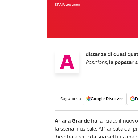
©IPA/Fotogramma
A
distanza di quasi quat
Positions
, la popstar
Seguici su:
Google Discover
F
Ariana Grande
ha lanciato il nuov
la scena musicale. Affiancata dal 
Time
ha aperto la sua settima era d