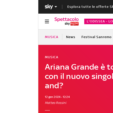
Esplora tutte le offerte S
L'ODISSEA - L
MUSICA
News
Festival Sanremo
MUSICA
Ariana Grande è t
con il nuovo singo
and?
12 gen 2024 - 12:24
Matteo Rossini