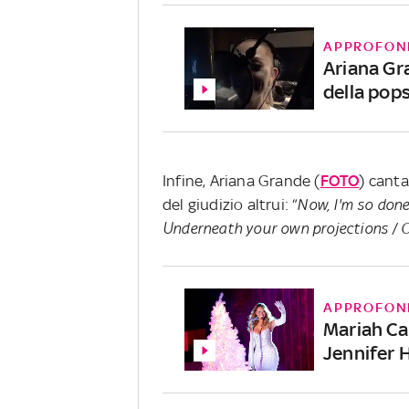
APPROFON
Ariana Gra
della pop
Infine, Ariana Grande (
FOTO
) canta
del giudizio altrui: “
Now, I'm so done 
Underneath your own projections / 
APPROFON
Mariah Car
Jennifer