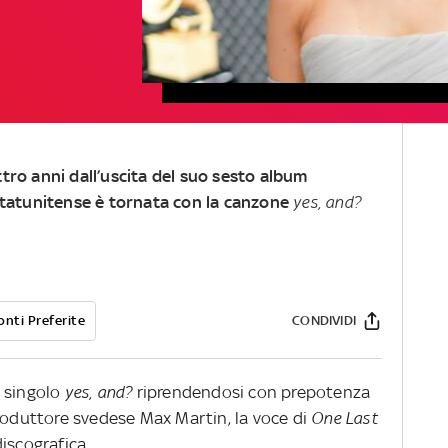
tro anni dall’uscita del suo sesto album
 statunitense è tornata con la canzone
yes, and?
onti Preferite
CONDIVIDI
o singolo
yes, and?
riprendendosi con prepotenza
produttore svedese Max Martin, la voce di
One Last
iscografica.