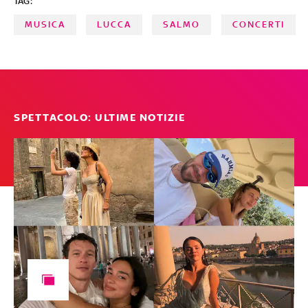
TAG:
ascolti, sono al secondo posto a pari merito
MUSICA
LUCCA
SALMO
CONCERTI
SPETTACOLO: ULTIME NOTIZIE