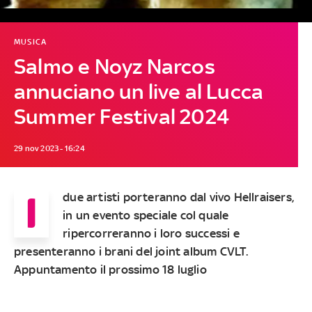
MUSICA
Salmo e Noyz Narcos
annuciano un live al Lucca
Summer Festival 2024
29 nov 2023 - 16:24
I
due artisti porteranno dal vivo Hellraisers,
in un evento speciale col quale
ripercorreranno i loro successi e
presenteranno i brani del joint album CVLT.
Appuntamento il prossimo 18 luglio