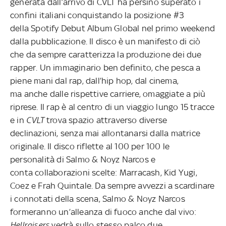
generata dall’arrivo di CVLT ha persino superato i
confini italiani conquistando la posizione #3
della Spotify Debut Album Global nel primo weekend
dalla pubblicazione. Il disco è un manifesto di ciò
che da sempre caratterizza la produzione dei due
rapper. Un immaginario ben definito, che pesca a
piene mani dal rap, dall’hip hop, dal cinema,
ma anche dalle rispettive carriere, omaggiate a più
riprese. Il rap è al centro di un viaggio lungo 15 tracce
e in
CVLT
trova spazio attraverso diverse
declinazioni, senza mai allontanarsi dalla matrice
originale. Il disco riflette al 100 per 100 le
personalità di Salmo & Noyz Narcos e
conta collaborazioni scelte: Marracash, Kid Yugi,
Coez e Frah Quintale. Da sempre avvezzi a scardinare
i connotati della scena, Salmo & Noyz Narcos
formeranno un’alleanza di fuoco anche dal vivo:
Hellraisers
vedrà sullo stesso palco due