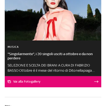
MUSICA
"Singolarmente", i 20 singoli usciti a ottobre e da non
perdere
SELEZIONE E SCELTA DEI BRANI A CURA DI FABRIZIO
BASSO Ottobre è il mese del ritorno di Ditonellapiaga
con Fossi Come Te, un brano che racconta la bellezza
della fragilità e il coraggio di mostrarsi disarmati con
Vai alla Fotogallery
estrema delicatezza. Meritano un ascolto speciale Start
a Riot, Ett, Marta Tenaglia, Asteria, ormai una fedelissima
di questa rubrica, Velia e Clio M. Tolta la mia canzone
preferita del mese, tutti gli altri brani, scelti tra circa 300