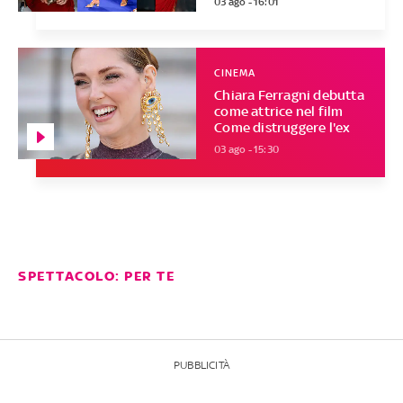
03 ago - 16:01
CINEMA
Chiara Ferragni debutta
come attrice nel film
Come distruggere l'ex
03 ago - 15:30
SPETTACOLO: PER TE
PUBBLICITÀ