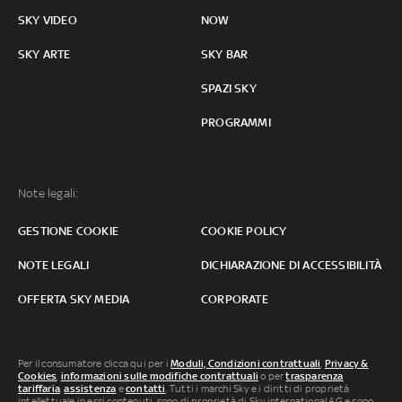
SKY VIDEO
NOW
SKY ARTE
SKY BAR
SPAZI SKY
PROGRAMMI
Note legali:
GESTIONE COOKIE
COOKIE POLICY
NOTE LEGALI
DICHIARAZIONE DI ACCESSIBILITÀ
OFFERTA SKY MEDIA
CORPORATE
Per il consumatore clicca qui per i
Moduli, Condizioni contrattuali
,
Privacy &
Cookies
,
informazioni sulle modifiche contrattuali
o per
trasparenza
tariffaria
,
assistenza
e
contatti
. Tutti i marchi Sky e i diritti di proprietà
intellettuale in essi contenuti, sono di proprietà di Sky international AG e sono