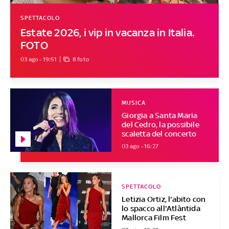
SPETTACOLO
Estate 2026, i vip in vacanza in Italia.
FOTO
03 ago - 19:51
8 foto
MUSICA
Giorgia a Santa Maria
del Cedro, la possibile
scaletta del concerto
03 ago - 16:27
SPETTACOLO
Letizia Ortiz, l'abito con
lo spacco all'Atlàntida
Mallorca Film Fest