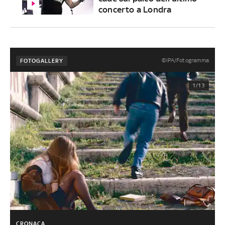
concerto a Londra
©IPA/Fotogramma
FOTOGALLERY
1/13
CRONACA