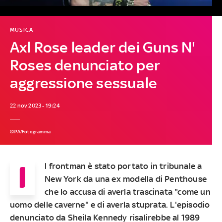
MUSICA
Axl Rose leader dei Guns N'
Roses denunciato per
aggressione sessuale
22 nov 2023 - 19:24
©IPA/Fotogramma
I
l frontman è stato portato in tribunale a
New York da una ex modella di Penthouse
che lo accusa di averla trascinata "come un
uomo delle caverne" e di averla stuprata. L'episodio
denunciato da Sheila Kennedy risalirebbe al 1989