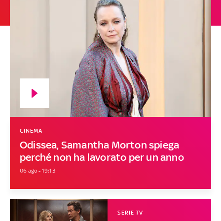
CINEMA
Odissea, Samantha Morton spiega
perché non ha lavorato per un anno
06 ago - 19:13
SERIE TV