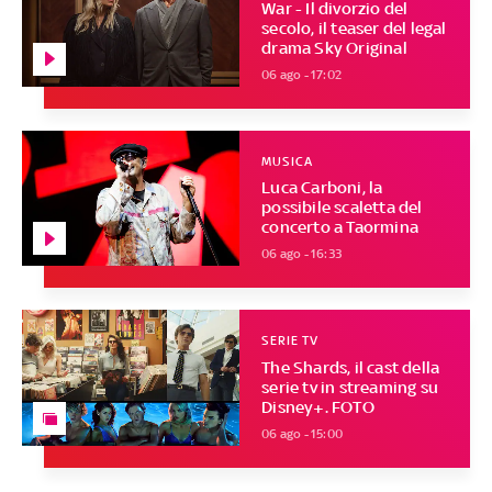
War - Il divorzio del
secolo, il teaser del legal
drama Sky Original
06 ago - 17:02
MUSICA
Luca Carboni, la
possibile scaletta del
concerto a Taormina
06 ago - 16:33
SERIE TV
The Shards, il cast della
serie tv in streaming su
Disney+. FOTO
06 ago - 15:00