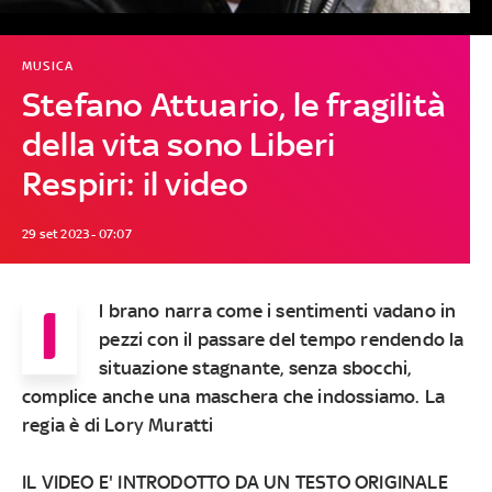
MUSICA
Stefano Attuario, le fragilità
della vita sono Liberi
Respiri: il video
29 set 2023 - 07:07
I
l brano narra come i sentimenti vadano in
pezzi con il passare del tempo rendendo la
situazione stagnante, senza sbocchi,
complice anche una maschera che indossiamo. La
regia è di Lory Muratti
IL VIDEO E' INTRODOTTO DA UN TESTO ORIGINALE