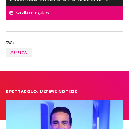
scelto, come miglior singolo, 'Mon Coeur' di Kaze, un
brano pop-soul che parla del momento in cui si inizia ad
Vai alla Fotogallery
assaporare la vita lasciandosi alle spalle il dolore: parole
che rigenerano, le sue. Meritano un applauso speciale
Ett e Mare che con i loro pezzi confermano che,
nonostante tutto, si può essere originali. Le altre
TAG:
canzoni, scelte tra oltre 150 ascolti, sono al secondo
posto a pari merito
MUSICA
SPETTACOLO: ULTIME NOTIZIE