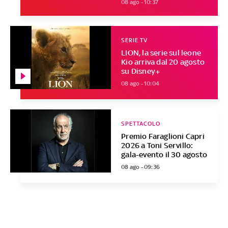
08 ago - 10:37
SERIE TV
LION, la serie sul leone
Kio arriva dal 20 agosto
su Disney+
08 ago - 10:04
SPETTACOLO
Premio Faraglioni Capri
2026 a Toni Servillo:
gala-evento il 30 agosto
08 ago - 09:36