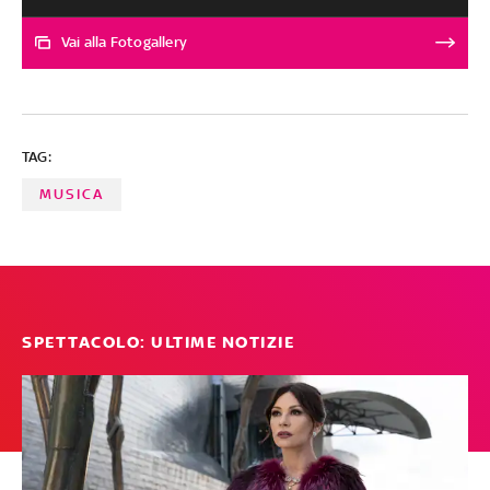
al fotofinish. La sua 'Salsedine' si deposita sulla pelle e
diventa il singolo top di aprile: racconta il potere dei
Vai alla Fotogallery
ricordi, un amore finito e la suggestione di una seconda
possibilità. Praticamente sullo stesso livello metto il
nuovo, fotografico brano di Chiamamifaro, 'Ma Ma Ma'.
Menzione speciale per Sbazzee: che pezzo 'Ascensore'!
TAG:
Le altre canzoni, scelte tra oltre 250 ascolti, tutte
seconde alla pari
MUSICA
SPETTACOLO: ULTIME NOTIZIE