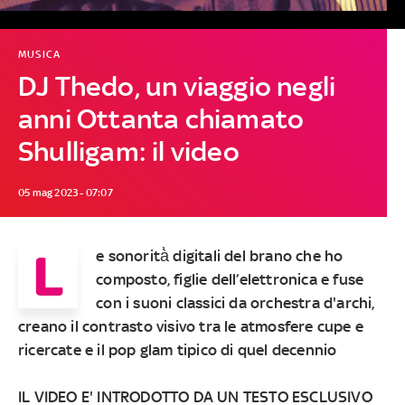
MUSICA
DJ Thedo, un viaggio negli
anni Ottanta chiamato
Shulligam: il video
05 mag 2023 - 07:07
L
e sonorità̀ digitali del brano che ho
composto, figlie dell’elettronica e fuse
con i suoni classici da orchestra d'archi,
creano il contrasto visivo tra le atmosfere cupe e
ricercate e il pop glam tipico di quel decennio
IL VIDEO E' INTRODOTTO DA UN TESTO ESCLUSIVO