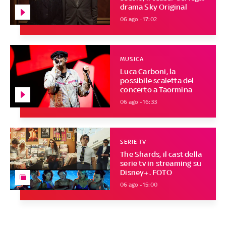
drama Sky Original
06 ago - 17:02
MUSICA
Luca Carboni, la
possibile scaletta del
concerto a Taormina
06 ago - 16:33
SERIE TV
The Shards, il cast della
serie tv in streaming su
Disney+. FOTO
06 ago - 15:00