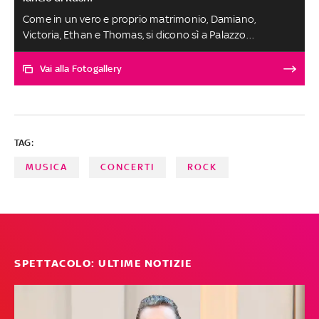
Come in un vero e proprio matrimonio, Damiano,
Victoria, Ethan e Thomas, si dicono sì a Palazzo
Bancaccio, per celebrare l'uscita del loro nuovo album. A
officiare la cerimonia, Alessandro Michele, ex direttore
Vai alla Fotogallery
artistico di Gucci. Tanti i vip presenti, da Baz Luhrmann a
Fedez, da Machine Gun Kelly a Paolo Sorrentino
TAG:
MUSICA
CONCERTI
ROCK
SPETTACOLO: ULTIME NOTIZIE