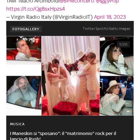
TAM Teatro Arcimboldi
@BPMconcerti
@IggyPop
https://t.co/Qg8sxHpzs4
— Virgin Radio Italy (@VirginRadioIT)
April 18, 2023
Twitter Spotify/Getty Images
FOTOGALLERY
1/20
MUSICA
I Maneskin si "sposano": il "matrimonio" rock per il
lancio di Rush!