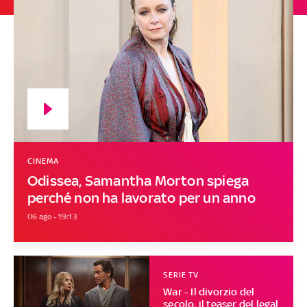
CINEMA
Odissea, Samantha Morton spiega
perché non ha lavorato per un anno
06 ago - 19:13
SERIE TV
War - Il divorzio del
secolo, il teaser del legal