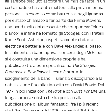
gli sarebbe piaciuto ascoltare una musica fatta in un
certo modo e ha voluto mettersi alla prova in prima
persona. Ha esordito come batterista negli Iguanas,
poi è stato chiamato a far parte dei Prime Movers,
una band molto interessante che proponeva “blues
bianco”, e infine ha formato gli Stooges, con i fratelli
Ron e Scott Asheton, rispettivamente chitarra
elettrica e batteria, e con Dave Alexander, al basso.
Inizialmente la band apriva i concerti degli Mc5, poi
si è costruita una dimensione propria e ha
pubblicato tre album epocali come
The Stooges
,
Funhouse
e
Raw Power
. Il resto è storia: lo
scioglimento della band, il silenzio discografico e la
riabilitazione fino alla rinascita con David Bowie. Dal
1977 in poi inizia con
The Idiot
e con
Lust For Life
una
lunga carriera solista che ha portato alla
pubblicazione di album fantastici, fra i più recenti
Post Pop Depression
del 2016 e
Free
del 2019, due