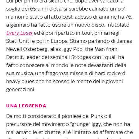
Lui per primo era sicuro che, dopo aver varcato la
soglia dei 65 anni d’età, si sarebbe calmato un po',
ma non è stato affatto così: adesso di anni ne ha 76,
a gennaio ha fatto uscire un nuovo disco, intitolato
Every Loser
ed è poi ripartito in tour, prima negli
Stati Uniti e poi in Europa. Stiamo parlando di James
Newell Osterberg, alias Iggy Pop, the Man from
Detroit, leader dei seminali Stooges con i quali ha
fatto conoscere al mondo le note devastanti della
sua musica, una fragorosa miscela di hard rock e di
heavy blues che ha scosso le mente delle giovani
generazioni.
UNA LEGGENDA
Da molti considerato il pioniere del Punk o il
precursore del movimento “grunge” Iggy, che non ha
mai amato le etichette, si è limitato ad affermare che