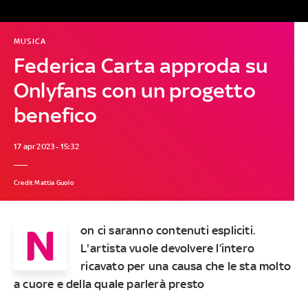
MUSICA
Federica Carta approda su
Onlyfans con un progetto
benefico
17 apr 2023 - 15:32
Credit Mattia Guolo
N
on ci saranno contenuti espliciti.
L'artista vuole devolvere l’intero
ricavato per una causa che le sta molto
a cuore e della quale parlerà presto