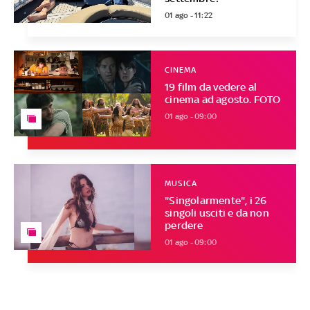
01 ago - 11:22
CINEMA
19 film da vedere al
cinema ad agosto. FOTO
01 ago - 09:00
MUSICA
"Singolarmente", i 26
singoli usciti e da non
perdere
01 ago - 09:00