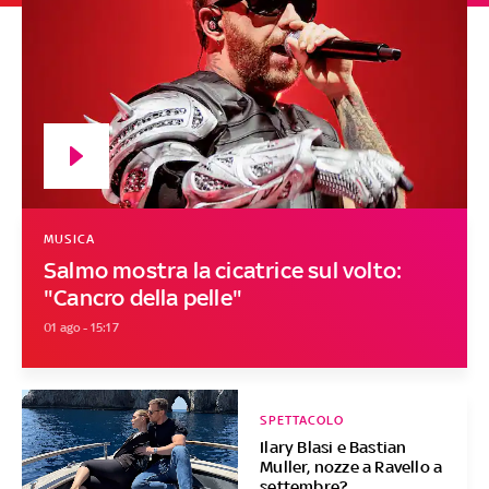
MUSICA
Salmo mostra la cicatrice sul volto:
"Cancro della pelle"
01 ago - 15:17
SPETTACOLO
Ilary Blasi e Bastian
Muller, nozze a Ravello a
settembre?