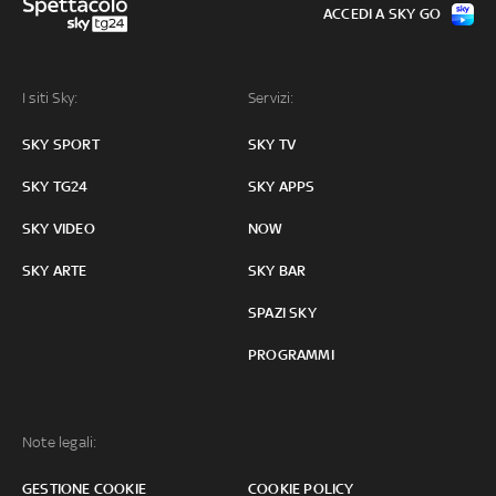
ACCEDI A SKY GO
I siti Sky:
Servizi:
SKY SPORT
SKY TV
SKY TG24
SKY APPS
SKY VIDEO
NOW
SKY ARTE
SKY BAR
SPAZI SKY
PROGRAMMI
Note legali:
GESTIONE COOKIE
COOKIE POLICY