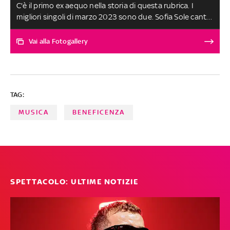
C'è il primo ex aequo nella storia di questa rubrica. I
migliori singoli di marzo 2023 sono due. Sofia Sole canta
'Un Giro di Troppo', un brano pop dalle venature dreamy
e melinconiche che descrive l’amore a 20anni. Marco
Vai alla Fotogallery
Ligabue con 'Nel Metaverso con te' racconta che l'amore
carnale nell'era virtuale potrebbe non essere più una
certezza e flirta nel suo ipotetico metaverso. Le altre
canzoni, scelte tra oltre 250 ascolti, sono al terzo posto
TAG:
a pari merito. SELEZIONE E SCELTA DEI BRANI A CURA DI
FABRIZIO BASSO
MUSICA
BENEFICENZA
SPETTACOLO: ULTIME NOTIZIE