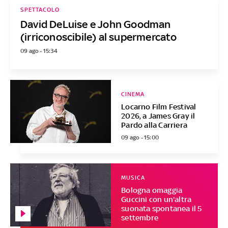
SPETTACOLO
David DeLuise e John Goodman
(irriconoscibile) al supermercato
09 ago - 15:34
CINEMA
Locarno Film Festival
2026, a James Gray il
Pardo alla Carriera
09 ago - 15:00
MUSICA
Bologna omaggia
Guccini con un'altra
suonata spontanea il 5
settembre