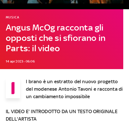
MUSICA
Angus McOg racconta gli
opposti che si sfiorano in
Parts: il video
14 apr 2023 - 06:06
I
l brano è un estratto del nuovo progetto
del modenese Antonio Tavoni e racconta di
un cambiamento impossibile
IL VIDEO E' INTRODOTTO DA UN TESTO ORIGINALE
DELL'ARTISTA