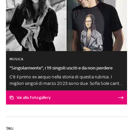
MUSICA
"Singolarmente", i 19 singoli usciti e da non perdere
C'è il primo ex aequo nella storia di questa rubrica. I
migliori singoli di marzo 2023 sono due. Sofia Sole canta
'Un Giro di Troppo', un brano pop dalle venature dreamy
e melinconiche che descrive l’amore a 20anni. Marco
Vai alla Fotogallery
Ligabue con 'Nel Metaverso con te' racconta che l'amore
carnale nell'era virtuale potrebbe non essere più una
certezza e flirta nel suo ipotetico metaverso. Le altre
canzoni, scelte tra oltre 250 ascolti, sono al terzo posto
TAG:
a pari merito. SELEZIONE E SCELTA DEI BRANI A CURA DI