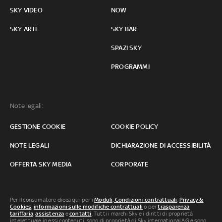
SKY VIDEO
NOW
SKY ARTE
SKY BAR
SPAZI SKY
PROGRAMMI
Note legali:
GESTIONE COOKIE
COOKIE POLICY
NOTE LEGALI
DICHIARAZIONE DI ACCESSIBILITÀ
OFFERTA SKY MEDIA
CORPORATE
Per il consumatore clicca qui per i
Moduli, Condizioni contrattuali
,
Privacy &
Cookies
,
informazioni sulle modifiche contrattuali
o per
trasparenza
tariffaria
,
assistenza
e
contatti
. Tutti i marchi Sky e i diritti di proprietà
intellettuale in essi contenuti, sono di proprietà di Sky international AG e sono