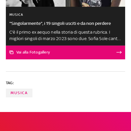
MUSICA
"Singolarmente", i 19 singoli usciti e da non perdere
C'è il primo ex aequo nella storia di questa rubrica. I
migliori singoli di marzo 2023 sono due. Sofia Sole canta
'Un Giro di Troppo', un brano pop dalle venature dreamy
e melinconiche che descrive l’amore a 20anni. Marco
Vai alla Fotogallery
Ligabue con 'Nel Metaverso con te' racconta che l'amore
carnale nell'era virtuale potrebbe non essere più una
certezza e flirta nel suo ipotetico metaverso. Le altre
canzoni, scelte tra oltre 250 ascolti, sono al terzo posto
TAG:
a pari merito. SELEZIONE E SCELTA DEI BRANI A CURA DI
FABRIZIO BASSO
MUSICA