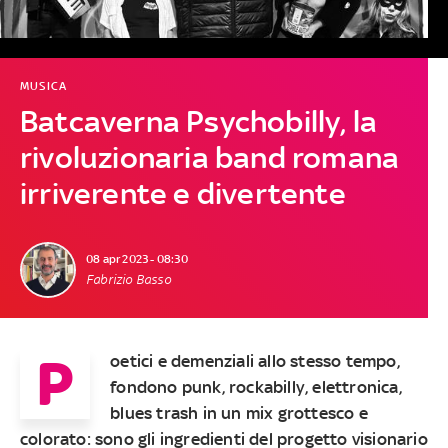
MUSICA
Batcaverna Psychobilly, la
rivoluzionaria band romana
irriverente e divertente
08 apr 2023 - 08:30
Fabrizio Basso
P
oetici e demenziali allo stesso tempo,
fondono punk, rockabilly, elettronica,
blues trash in un mix grottesco e
colorato: sono gli ingredienti del progetto visionario