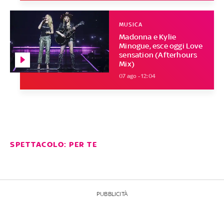
MUSICA
Madonna e Kylie
Minogue, esce oggi Love
sensation (Afterhours
Mix)
07 ago - 12:04
SPETTACOLO: PER TE
PUBBLICITÀ