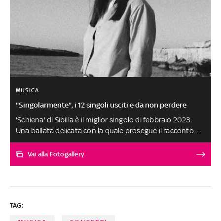
MUSICA
"Singolarmente", i 12 singoli usciti e da non perdere
'Schiena' di Sibilla è il miglior singolo di febbraio 2023.
Una ballata delicata con la quale prosegue il racconto di
una storia conclusa con Roma a fare da sfondo. L'Urbe è
protagonista delle sensazioni post rottura cantate
Vai alla Fotogallery
dall'artista pugliese, che associa il posto dove ha
conosciuto e consumato il proprio amore alla ragazza
che adesso non fa più parte della sua vita. Le altre
canzoni, scelte tra oltre 250 ascolti, sono al secondo
TAG:
posto a pari merito. SELEZIONE E SCELTA DEI BRANI A
CURA DI FABRIZIO BASSO