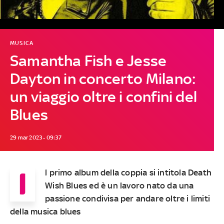
MUSICA
Samantha Fish e Jesse
Dayton in concerto Milano:
un viaggio oltre i confini del
Blues
29 mar 2023 - 09:37
I
l primo album della coppia si intitola Death
Wish Blues ed è un lavoro nato da una
passione condivisa per andare oltre i limiti
della musica blues