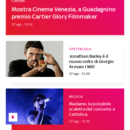
CINEMA
Mostra Cinema Venezia, a Guadagnino
premio Cartier Glory Filmmaker
07 ago - 13:24
SPETTACOLO
Jonathan Bailey è il
nuovo volto di Giorgio
Armani I Will
07 ago - 12:56
MUSICA
Madame, la possibile
scaletta del concerto a
Cattolica
07 ago - 12:35