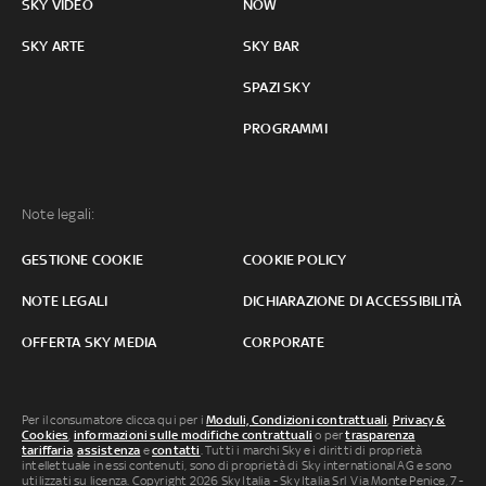
SKY VIDEO
NOW
SKY ARTE
SKY BAR
SPAZI SKY
PROGRAMMI
Note legali:
GESTIONE COOKIE
COOKIE POLICY
NOTE LEGALI
DICHIARAZIONE DI ACCESSIBILITÀ
OFFERTA SKY MEDIA
CORPORATE
Per il consumatore clicca qui per i
Moduli, Condizioni contrattuali
,
Privacy &
Cookies
,
informazioni sulle modifiche contrattuali
o per
trasparenza
tariffaria
,
assistenza
e
contatti
. Tutti i marchi Sky e i diritti di proprietà
intellettuale in essi contenuti, sono di proprietà di Sky international AG e sono
utilizzati su licenza. Copyright 2026 Sky Italia - Sky Italia Srl Via Monte Penice, 7 -