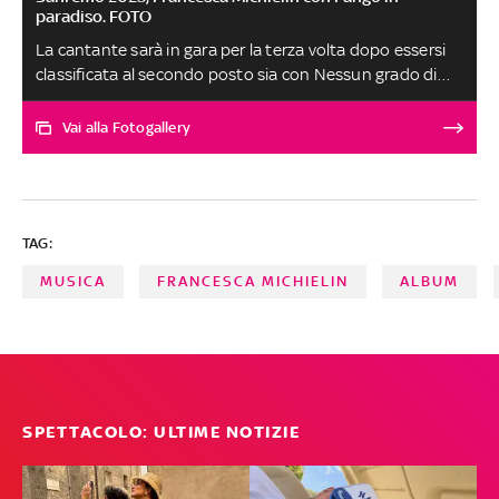
paradiso. FOTO
La cantante sarà in gara per la terza volta dopo essersi
classificata al secondo posto sia con Nessun grado di
separazione nel 2016, sia con Chiamami per nome in
coppia con Fedez nel 2021
Vai alla Fotogallery
TAG:
MUSICA
FRANCESCA MICHIELIN
ALBUM
SPETTACOLO: ULTIME NOTIZIE