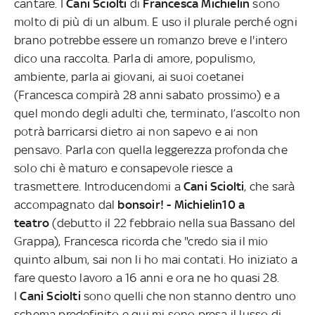
cantare. I
Cani Sciolti
di
Francesca Michielin
sono
molto di più di un album. E uso il plurale perché ogni
brano potrebbe essere un romanzo breve e l'intero
dico una raccolta. Parla di amore, populismo,
ambiente, parla ai giovani, ai suoi coetanei
(Francesca compirà 28 anni sabato prossimo) e a
quel mondo degli adulti che, terminato, l’ascolto non
potrà barricarsi dietro ai non sapevo e ai non
pensavo. Parla con quella leggerezza profonda che
solo chi è maturo e consapevole riesce a
trasmettere. Introducendomi a
Cani Sciolti
, che sarà
accompagnato dal
bonsoir! - Michielin10 a
teatro
(debutto il 22 febbraio nella sua Bassano del
Grappa), Francesca ricorda che "credo sia il mio
quinto album, sai non li ho mai contati. Ho iniziato a
fare questo lavoro a 16 anni e ora ne ho quasi 28.
I
Cani Sciolti
sono quelli che non stanno dentro uno
schema predefinito e qui mi sono presa il lusso di