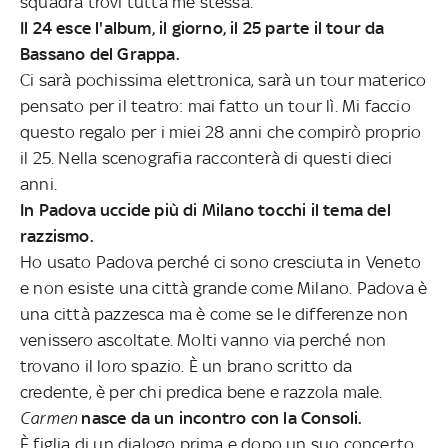
squadra trovi tutta me stessa.
Il 24 esce l'album, il giorno, il 25 parte il tour da
Bassano del Grappa.
Ci sarà pochissima elettronica, sarà un tour materico
pensato per il teatro: mai fatto un tour lì. Mi faccio
questo regalo per i miei 28 anni che compirò proprio
il 25. Nella scenografia racconterà di questi dieci
anni.
In Padova uccide più di Milano tocchi il tema del
razzismo.
Ho usato Padova perché ci sono cresciuta in Veneto
e non esiste una città grande come Milano. Padova è
una città pazzesca ma è come se le differenze non
venissero ascoltate. Molti vanno via perché non
trovano il loro spazio. È un brano scritto da
credente, è per chi predica bene e razzola male.
Carmen
nasce da un incontro con la Consoli.
È figlia di un dialogo prima e dopo un suo concerto