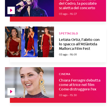
del Cedro, la possibile
scaletta del concerto
03 ago - 16:27
SPETTACOLO
Letizia Ortiz, l'abito con
lo spacco all'Atlàntida
Mallorca Film Fest
03 ago - 16:01
CINEMA
Chiara Ferragni debutta
come attrice nel film
Come distruggere l'ex
03 ago - 15:30