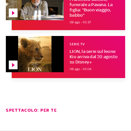
funerale a Pavana. La
figlia: "Buon viaggio,
babbo"
08 ago - 10:37
SERIE TV
LION, la serie sul leone
Kio arriva dal 20 agosto
su Disney+
08 ago - 10:04
SPETTACOLO: PER TE