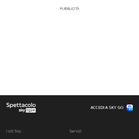
PUBBLICITÀ
ACCEDI A SKY GO
I siti Sky:
Servizi: