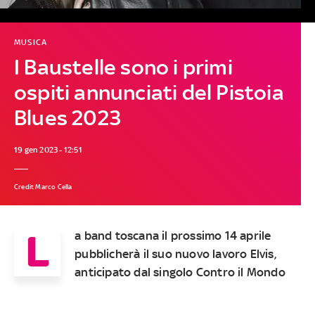
MUSICA
I Baustelle sono i primi
ospiti annunciati del Pistoia
Blues 2023
19 gen 2023 - 12:51
Credit Marco Cella
L
a band toscana il prossimo 14 aprile
pubblicherà il suo nuovo lavoro Elvis,
anticipato dal singolo Contro il Mondo