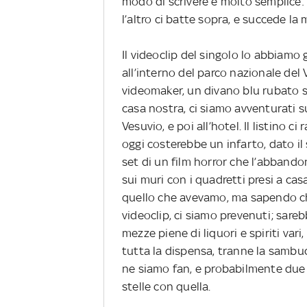
modo di scrivere è molto semplice: 
l’altro ci batte sopra, e succede la 
Il videoclip del singolo lo abbiamo
all’interno del parco nazionale del 
videomaker, un divano blu rubato sul
casa nostra, ci siamo avventurati su
Vesuvio, e poi all’hotel. Il listino c
oggi costerebbe un infarto, dato il
set di un film horror che l’abband
sui muri con i quadretti presi a ca
quello che avevamo, ma sapendo ch
videoclip, ci siamo prevenuti; sare
mezze piene di liquori e spiriti vari,
tutta la dispensa, tranne la sambuc
ne siamo fan, e probabilmente due 
stelle con quella.