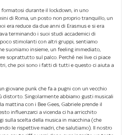
ck formatosi durante il lockdown, in uno
mini di Roma, un posto non proprio tranquillo, un
oi era reduce da due anni di Erasmus e si era
tava terminando i suoi studi accademici di
 poco stimolanti con altri gruppi, sentiamo
che suoniamo insieme, un feeling immediato,
re soprattutto sul palco. Perché nei live ci piace
i, che poi sono i fatti di tutti e questo ci aiuta a
un giovane punk che fa a pugni con un vecchio
iù distorto. Singolarmente abbiamo gusti musicali
 la mattina con i Bee Gees, Gabriele prende il
esto influenzarci a vicenda ci ha arricchito
gi sulla scelta della musica in macchina (che
o le rispettive madri, che salutiamo). Il nostro