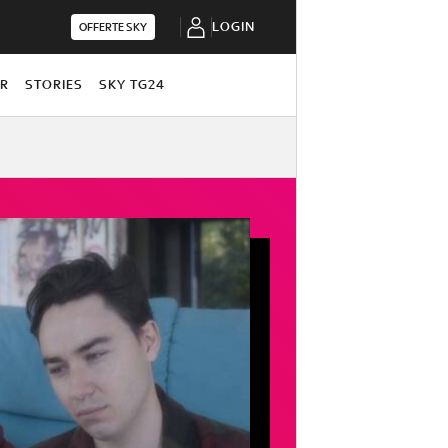
LOGIN
OFFERTE SKY
OR
STORIES
SKY TG24