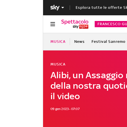
Esplora tutte le offerte S
FRANCESCO GU
MUSICA
News
Festival Sanremo
MUSICA
Alibi, un Assaggio
della nostra quoti
il video
09 gen 2023 - 07:07