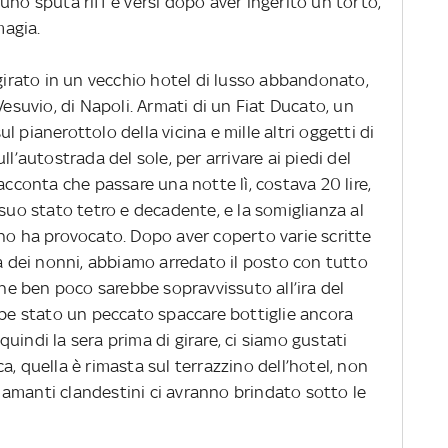
uno sputa riff e versi dopo aver ingerito un torto,
magia.
 girato in un vecchio hotel di lusso abbandonato,
Vesuvio, di Napoli. Armati di un Fiat Ducato, un
 pianerottolo della vicina e mille altri oggetti di
ll’autostrada del sole, per arrivare ai piedi del
i racconta che passare una notte lì, costava 20 lire,
 suo stato tetro e decadente, e la somiglianza al
ono ha provocato. Dopo aver coperto varie scritte
sa dei nonni, abbiamo arredato il posto con tutto
e ben poco sarebbe sopravvissuto all’ira del
bbe stato un peccato spaccare bottiglie ancora
 quindi la sera prima di girare, ci siamo gustati
a, quella è rimasta sul terrazzino dell’hotel, non
amanti clandestini ci avranno brindato sotto le