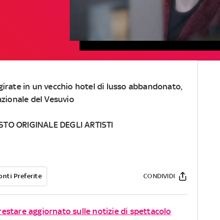
girate in un vecchio hotel di lusso abbandonato,
azionale del Vesuvio
STO ORIGINALE DEGLI ARTISTI
onti Preferite
CONDIVIDI
 restare aggiornato sulle notizie di spettacolo