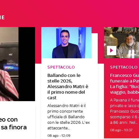
IE
SPETTACOLO
SPETTACOLO
Ballando con le
Francesco Guc
stelle 2026,
funerale a Pa
Alessandro Matri è
La figlia: "Bu
il primo nome del
viaggio, babb
cast
A Pavana il fun
Alessandro Matri è il
privato e laico 
primo concorrente
Francesco Gucci
ufficiale di Ballando
scomparso il 6
deo con
con le stelle 2026. L'ex
a 86 anni. Nel...
 sa finora
attaccante...
08 ago - 10:37
08 ago - 12:09