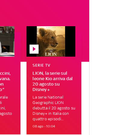
SERIE TV
cini,
LION, la serie sul
vana.
leone Kio arriva dal
on
20 agosto su
o"
Disney+
erale
La serie National
di
Geographic LION
ni,
debutta il 20 agosto su
 agosto
Disney+ in Italia con
quattro episodi...
08 ago - 10:04