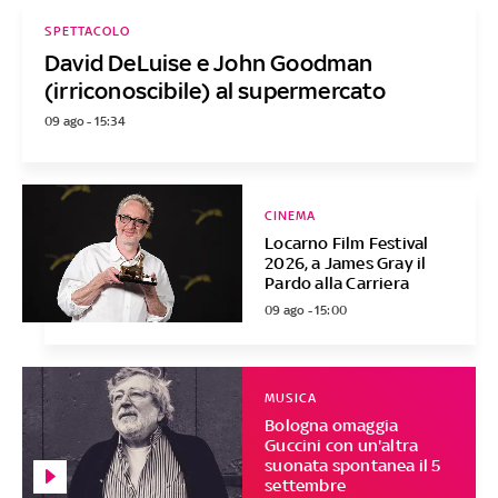
SPETTACOLO
David DeLuise e John Goodman
(irriconoscibile) al supermercato
09 ago - 15:34
CINEMA
Locarno Film Festival
2026, a James Gray il
Pardo alla Carriera
09 ago - 15:00
MUSICA
Bologna omaggia
Guccini con un'altra
suonata spontanea il 5
settembre