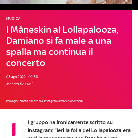
MUSICA
I Måneskin al Lollapalooza,
Damiano si fa male a una
spalla ma continua il
concerto
03 ago 2022 - 09:56
Matteo Rossini
Immagine tratta dal profilo Instagram @maneskinofficial
I
l gruppo ha ironicamente scritto su
Instagram: “Ieri la folla del Lollapalooza era