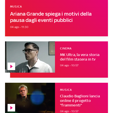
MUSICA
Ariana Grande spiega i motivi della
pausa dagli eventi pubblici
04 ago - 11:30
CINEMA
MK Ultra, la vera storia
del film stasera in tv
04 ago - 10:57
MUSICA
Claudio Baglioni lancia
online il progetto
"frammenti"
04 ago - 10:57