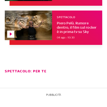
SPETTACOLO
Piero Pelù. Rumore
dentro, il film sul rocker
è in prima tv su Sky
04 ago - 10:30
SPETTACOLO: PER TE
PUBBLICITÀ