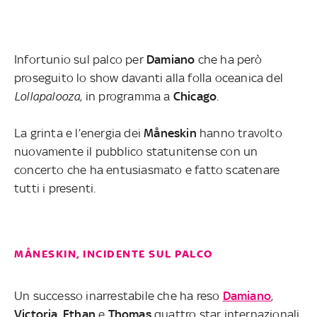
Infortunio sul palco per
Damiano
che ha però
proseguito lo show davanti alla folla oceanica del
Lollapalooza
, in programma a
Chicago
.
La grinta e l’energia dei
Måneskin
hanno travolto
nuovamente il pubblico statunitense con un
concerto che ha entusiasmato e fatto scatenare
tutti i presenti.
MÅNESKIN, INCIDENTE SUL PALCO
Un successo inarrestabile che ha reso
Damiano
,
Victoria
,
Ethan
e
Thomas
quattro star internazionali.