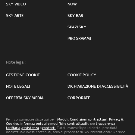
SKY VIDEO
NOW
SKY ARTE
SKY BAR
SPAZI SKY
PROGRAMMI
Note legali:
GESTIONE COOKIE
COOKIE POLICY
NOTE LEGALI
DICHIARAZIONE DI ACCESSIBILITÀ
OFFERTA SKY MEDIA
CORPORATE
Per il consumatore clicca qui per i
Moduli, Condizioni contrattuali
,
Privacy &
Cookies
,
informazioni sulle modifiche contrattuali
o per
trasparenza
tariffaria
,
assistenza
e
contatti
. Tutti i marchi Sky e i diritti di proprietà
intellettuale in essi contenuti, sono di proprietà di Sky international AG e sono