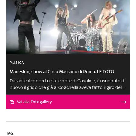
MUSICA
Maneskin, show al Circo Massimo di Roma. LE FOTO
Durante il concerto, sulle note di Gasoline, è risuonato di
nuovo il grido che già al Coachella aveva fatto il giro del
mondo: 'Continuiamo a dirlo anche se a qualcuno dà
fastidio: Fuck Putin'
Vai alla Fotogallery
TAG: