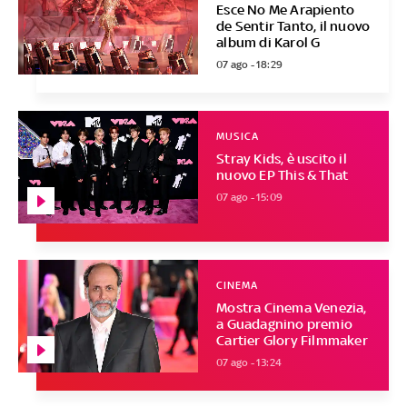
Esce No Me Arapiento
de Sentir Tanto, il nuovo
album di Karol G
07 ago - 18:29
MUSICA
Stray Kids, è uscito il
nuovo EP This & That
07 ago - 15:09
CINEMA
Mostra Cinema Venezia,
a Guadagnino premio
Cartier Glory Filmmaker
07 ago - 13:24