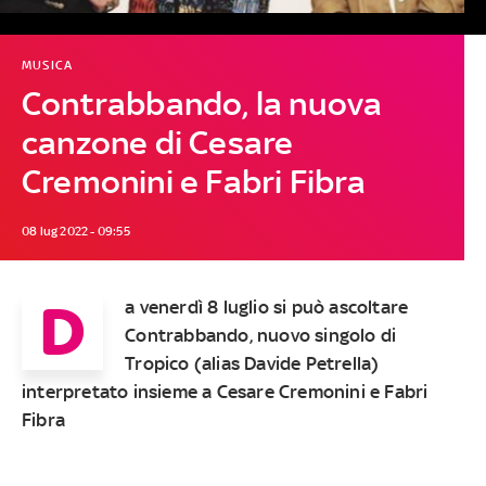
MUSICA
Contrabbando, la nuova
canzone di Cesare
Cremonini e Fabri Fibra
08 lug 2022 - 09:55
D
a venerdì 8 luglio si può ascoltare
Contrabbando, nuovo singolo di
Tropico (alias Davide Petrella)
interpretato insieme a Cesare Cremonini e Fabri
Fibra