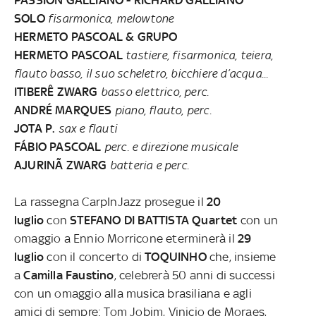
PASSION GALLIANO - RICHARD GALLIANO
SOLO
fisarmonica, melowtone
HERMETO PASCOAL & GRUPO
HERMETO PASCOAL
tastiere, fisarmonica, teiera,
flauto basso, il suo scheletro, bicchiere d’acqua...
ITIBERÊ ZWARG
basso elettrico, perc.
ANDRÉ MARQUES
piano, flauto, perc.
JOTA P.
sax e flauti
FÁBIO PASCOAL
perc. e direzione musicale
AJURINÃ ZWARG
batteria e perc.
La rassegna CarpInJazz prosegue il
20
luglio
con
STEFANO DI BATTISTA Quartet
con un
omaggio a Ennio Morricone eterminerà il
29
luglio
con il concerto di
TOQUINHO
che, insieme
a
Camilla Faustino
, celebrerà 50 anni di successi
con un omaggio alla musica brasiliana e agli
amici di sempre: Tom Jobim, Vinicio de Moraes,