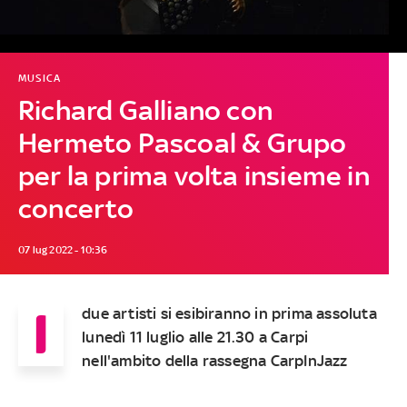
MUSICA
Richard Galliano con
Hermeto Pascoal & Grupo
per la prima volta insieme in
concerto
07 lug 2022 - 10:36
I
due artisti si esibiranno in prima assoluta
lunedì 11 luglio alle 21.30 a Carpi
nell'ambito della rassegna CarpInJazz