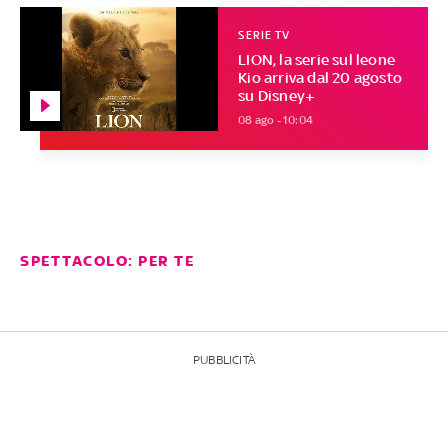
SERIE TV
LION, la serie sul leone
Kio arriva dal 20 agosto
su Disney+
08 ago - 10:04
SPETTACOLO: PER TE
PUBBLICITÀ