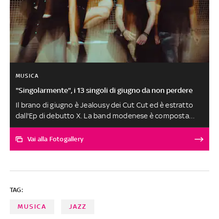
MUSICA
"Singolarmente", i 13 singoli di giugno da non perdere
Il brano di giugno è Jealousy dei Cut Cut ed è estratto
dall'Ep di debutto X. La band modenese è composta
dalla carismatica Scilla Bordini, Luca Vittorio Fava e dai
fratelli Manuel e Daniele Brancolini. Tutto il disco
Vai alla Fotogallery
racconta le sfaccettature di un amore tossico. Qui il
tema è la gelosia, di quando diventa preponderante e
può creare dubbi sulla natura del rapporto. Le altre
canzoni, scelte tra oltre 200 ascolti, sono al secondo
TAG:
posto a pari merito. SELEZIONE E SCELTA DEI BRANI A
CURA DI FABRIZIO BASSO
MUSICA
JAZZ