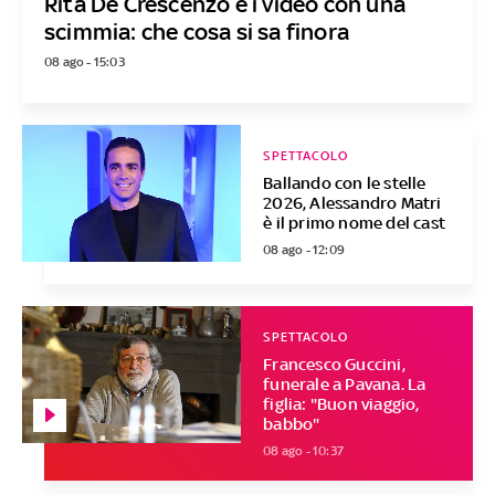
Rita De Crescenzo e i video con una
scimmia: che cosa si sa finora
08 ago - 15:03
SPETTACOLO
Ballando con le stelle
2026, Alessandro Matri
è il primo nome del cast
08 ago - 12:09
SPETTACOLO
Francesco Guccini,
funerale a Pavana. La
figlia: "Buon viaggio,
babbo"
08 ago - 10:37