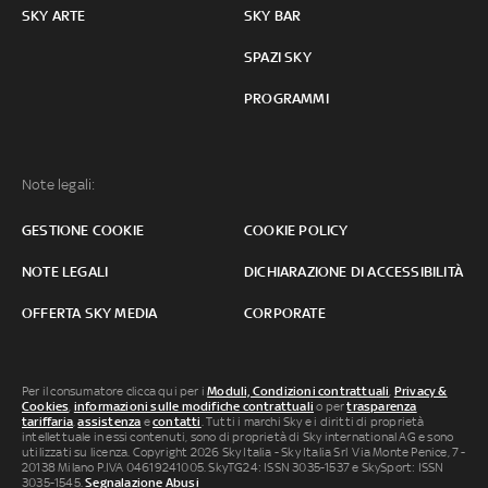
SKY ARTE
SKY BAR
SPAZI SKY
PROGRAMMI
Note legali:
GESTIONE COOKIE
COOKIE POLICY
NOTE LEGALI
DICHIARAZIONE DI ACCESSIBILITÀ
OFFERTA SKY MEDIA
CORPORATE
Per il consumatore clicca qui per i
Moduli, Condizioni contrattuali
,
Privacy &
Cookies
,
informazioni sulle modifiche contrattuali
o per
trasparenza
tariffaria
,
assistenza
e
contatti
. Tutti i marchi Sky e i diritti di proprietà
intellettuale in essi contenuti, sono di proprietà di Sky international AG e sono
utilizzati su licenza. Copyright 2026 Sky Italia - Sky Italia Srl Via Monte Penice, 7 -
20138 Milano P.IVA 04619241005. SkyTG24: ISSN 3035-1537 e SkySport: ISSN
3035-1545.
Segnalazione Abusi