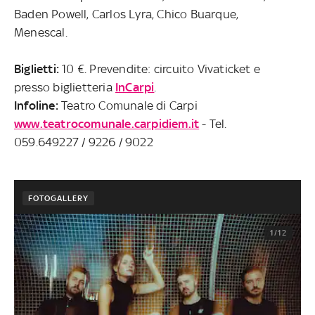
Baden Powell, Carlos Lyra, Chico Buarque,
Menescal.
Biglietti:
10 €. Prevendite: circuito Vivaticket e
presso biglietteria
InCarpi
.
Infoline:
Teatro Comunale di Carpi
www.teatrocomunale.carpidiem.it
- Tel.
059.649227 / 9226 / 9022
FOTOGALLERY
1/12