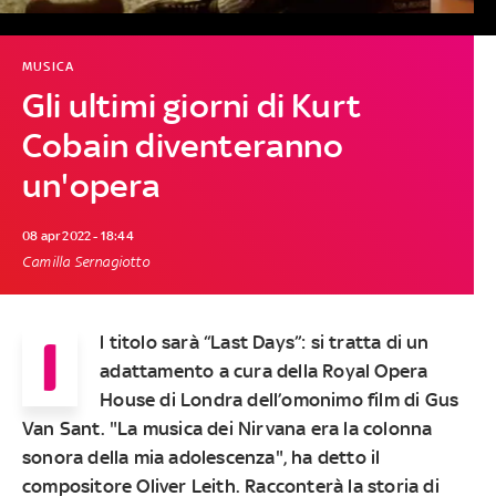
MUSICA
Gli ultimi giorni di Kurt
Cobain diventeranno
un'opera
08 apr 2022 - 18:44
Camilla Sernagiotto
I
l titolo sarà “Last Days”: si tratta di un
adattamento a cura della Royal Opera
House di Londra dell’omonimo film di Gus
Van Sant. "La musica dei Nirvana era la colonna
sonora della mia adolescenza", ha detto il
compositore Oliver Leith. Racconterà la storia di