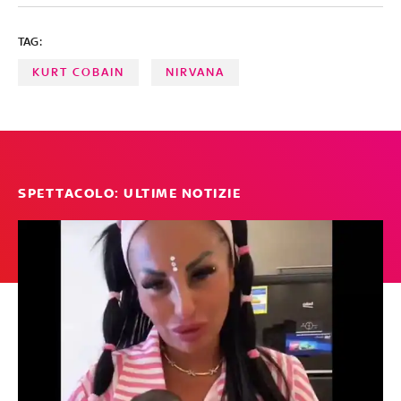
gruppo rock ha visto una pausa, ha prestato servizio
come paramedico sulle ambulanze di New York
TAG:
KURT COBAIN
NIRVANA
SPETTACOLO: ULTIME NOTIZIE