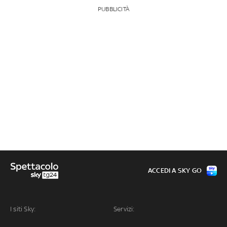
PUBBLICITÀ
ACCEDI A SKY GO
I siti Sky:
Servizi: