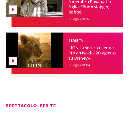
funerale a Pavana. La
figlia: "Buon viaggio,
babbo"
08 ago - 10:37
SERIE TV
LION, la serie sul leone
Kio arriva dal 20 agosto
su Disney+
08 ago - 10:04
SPETTACOLO: PER TE