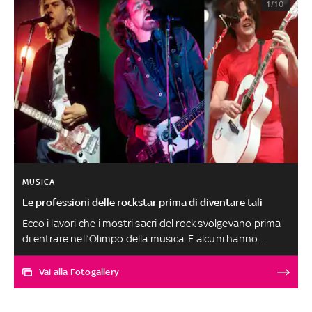
1/10
MUSICA
Le professioni delle rockstar prima di diventare tali
Ecco i lavori che i mostri sacri del rock svolgevano prima
di entrare nell’Olimpo della musica. E alcuni hanno
continuato a coltivarli, come il celebre chitarrista Steve
Vai che lavora ancora come apicoltore di successo. E
Vai alla Fotogallery
tanto di cappello a David Lee Roth dei Van Halen che tra
il 1985 e il 2006, periodo in cui la sua attività con il