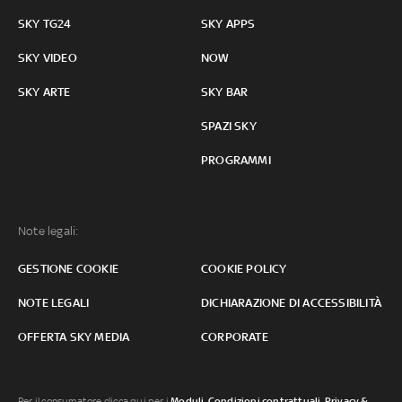
SKY TG24
SKY APPS
SKY VIDEO
NOW
SKY ARTE
SKY BAR
SPAZI SKY
PROGRAMMI
Note legali:
GESTIONE COOKIE
COOKIE POLICY
NOTE LEGALI
DICHIARAZIONE DI ACCESSIBILITÀ
OFFERTA SKY MEDIA
CORPORATE
Per il consumatore clicca qui per i
Moduli, Condizioni contrattuali
,
Privacy &