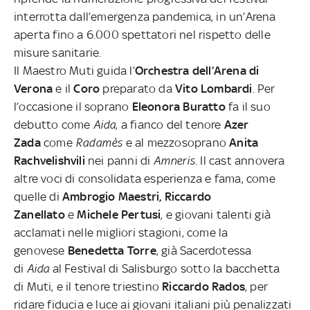
interrotta dall’emergenza pandemica, in un’Arena
aperta fino a 6.000 spettatori nel rispetto delle
misure sanitarie.
Il Maestro Muti guida l’
Orchestra dell’Arena di
Verona
e il
Coro
preparato da
Vito Lombardi
. Per
l’occasione il soprano
Eleonora Buratto
fa il suo
debutto come
Aida
, a fianco del tenore
Azer
Zada
come
Radamès
e al mezzosoprano
Anita
Rachvelishvili
nei panni di
Amneris
. Il cast annovera
altre voci di consolidata esperienza e fama, come
quelle di
Ambrogio Maestri, Riccardo
Zanellato
e
Michele Pertusi
, e giovani talenti già
acclamati nelle migliori stagioni, come la
genovese
Benedetta Torre
, già Sacerdotessa
di
Aida
al Festival di Salisburgo sotto la bacchetta
di Muti, e il tenore triestino
Riccardo Rados
, per
ridare fiducia e luce ai giovani italiani più penalizzati