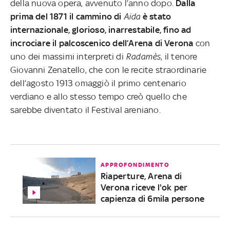
della nuova opera, avvenuto l’anno dopo.
Dalla
prima del 1871 il cammino di
Aida
è stato
internazionale, glorioso, inarrestabile, fino ad
incrociare il palcoscenico dell’Arena di Verona
con
uno dei massimi interpreti di
Radamès
, il tenore
Giovanni Zenatello, che con le recite straordinarie
dell’agosto 1913 omaggiò il primo centenario
verdiano e allo stesso tempo creò quello che
sarebbe diventato il Festival areniano.
APPROFONDIMENTO
Riaperture, Arena di
Verona riceve l'ok per
capienza di 6mila persone