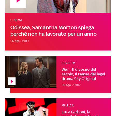
CINEMA
Odissea, Samantha Morton spiega
perché non ha lavorato per un anno
06 ago - 19:13
SERIE TV
War - Il divorzio del
secolo, il teaser del legal
drama Sky Original
06 ago - 17:02
MUSICA
Luca Carboni, la