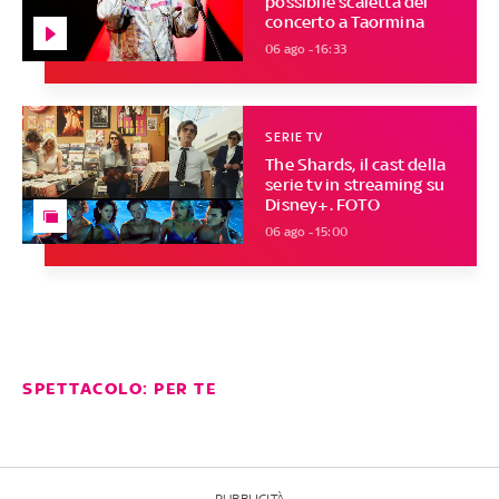
possibile scaletta del
concerto a Taormina
06 ago - 16:33
SERIE TV
The Shards, il cast della
serie tv in streaming su
Disney+. FOTO
06 ago - 15:00
SPETTACOLO: PER TE
PUBBLICITÀ